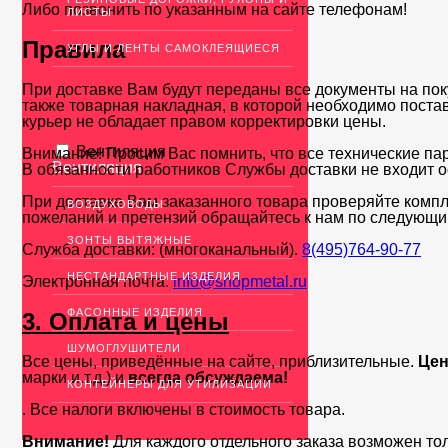
Либо позвонить по указанным на сайте телефонам!
ЛИСТЫ
Правила
УГЛЫ И ЛЕНТЫ САМОКЛЕЯЩИЕСЯ
При доставке Вам будут переданы все документы на пок
также товарная накладная, в которой необходимо поста
курьер не обладает правом корректировки цены.
Вентиляция
Внимание! Просим Вас помнить, что все технические па
Вентиляция
В обязанности работников Службы доставки не входит о
При доставке Вам заказанного товара проверяйте компл
ВОЗДУХОВОДЫ
пожеланий и претензий обращайтесь к нам по следующи
ЗОНТЫ ВЫТЯЖНЫЕ
Служба доставки: (многоканальный).
8(495)764-90-77
НЕСТАНДАРТНЫЕ ИЗДЕЛИЯ
Электронная почта:
info@shopmetal.ru
ФАСОННЫЕ ИЗДЕЛИЯ
3. Оплата и цены
ШУМОГЛУШИТЕЛИ
Все цены, приведённые на сайте, приблизительные.
Цен
марки и.т.д.) и
всегда обсуждаема!
КОНТЕЙНЕРЫ ДЛЯ УТИЛИЗАЦИИ
. Все налоги включены в стоимость товара.
Внимание!
Для каждого отдельного заказа возможен то