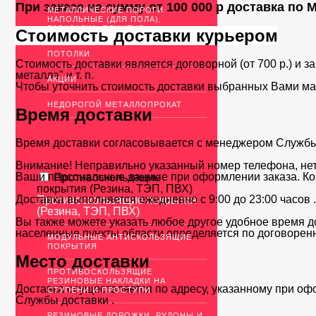
При заказе на сумму от 100 000 р доставка по
МЕТАЛЛИЧЕСКИЕ ПОРОГИ
НАПОЛЬНЫЕ (ДЛЯ ПОЛА),
РАСКЛАДКА, ПЛИНТУС
Стоимость доставки курьером
ПОТОЛКИ
Стоимость доставки является договорной (от 700 р.) и з
металла" и т. п.
АКЦИИ
Чтобы уточнить стоимость доставки выбранных Вами ма
НЕДОРОГОЙ МЕТАЛЛОПРОКАТ
Время доставки
Время доставки согласовывается с менеджером Службы д
Внимание! Неправильно указанный номер телефона, нет
Ваши персональные данные при оформлении заказа. Ко
Противоскользящие
покрытия (Резина, ТЭП, ПВХ)
Доставка выполняется ежедневно с 9:00 до 23:00 часов 
Противоскользящие покрытия
(Резина, ТЭП, ПВХ)
Вы также можете указать любое другое удобное время до
населенные пункты области определяется по договоренн
МОДУЛЬНЫЕ АНТИСКОЛЬЗЯЩИЕ
ПОКРЫТИЯ
Место доставки
ПРОТИВОСКОЛЬЗЯЩИЕ
РЕЗИНОВЫЕ НАКЛАДКИ НА
Доставка осуществляется по адресу, указанному при оф
СТУПЕНИ И ПРОСТУПИ
Службы доставки .
РЕЗИНОВЫЕ ДОРОЖКИ, РУЛОНЫ И