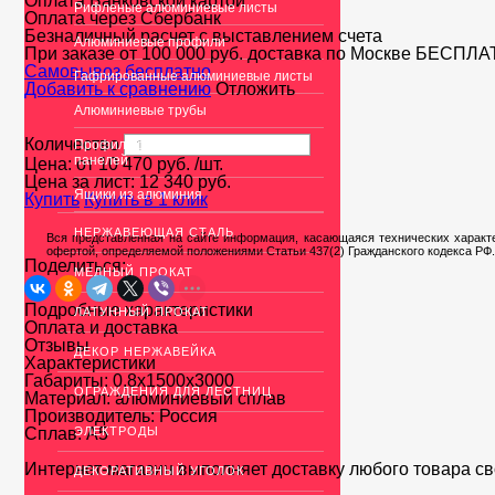
Оплата Банковской картой
Рифленые алюминиевые листы
Оплата через Сбербанк
Безналичный расчет с выставлением счета
Алюминиевые профили
При заказе от 100 000 руб. доставка по Москве
БЕСПЛА
Cамовывоз бесплатно
Гафрированные алюминиевые листы
Добавить к сравнению
Отложить
Алюминиевые трубы
Количество
Профиль для гипсокартона, МДФ,
панелей
Цена: от
10 470
руб.
/шт.
Цена за лист:
12 340
руб.
Ящики из алюминия
Купить
Купить в 1 клик
НЕРЖАВЕЮЩАЯ СТАЛЬ
Вся представленная на сайте информация, касающаяся технических характе
офертой, определяемой положениями Статьи 437(2) Гражданского кодекса РФ.
Поделиться:
МЕДНЫЙ ПРОКАТ
Подробные характеристики
ЛАТУННЫЙ ПРОКАТ
Оплата и доставка
Отзывы
ДЕКОР НЕРЖАВЕЙКА
Характеристики
Габариты:
0,8х1500х3000
ОГРАЖДЕНИЯ ДЛЯ ЛЕСТНИЦ
Материал:
алюминиевый сплав
Производитель:
Россия
Сплав:
ЭЛЕКТРОДЫ
А5
Интернет-магазин выполняет доставку любого товара с
ДЕКОРАТИВНЫЙ УГОЛОК