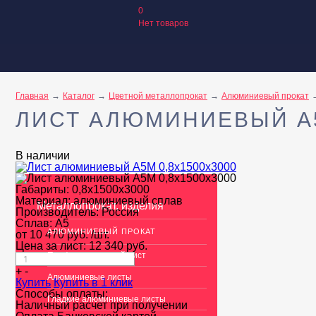
0
Нет товаров
Главная
Каталог
Цветной металлопрокат
Алюминиевый прокат
ЛИСТ АЛЮМИНИЕВЫЙ А5
В наличии
Габариты:
0,8х1500х3000
Материал:
алюминиевый сплав
Металлопрокат, изделия
Производитель:
Россия
Сплав:
А5
АЛЮМИНИЕВЫЙ ПРОКАТ
от
10 470
руб.
/шт.
Цена за лист:
12 340
руб.
Перфорированный лист
+
-
Алюминиевые листы
Купить
Купить в 1 клик
Способы оплаты:
Гладкие алюминиевые листы
Наличный расчет при получении