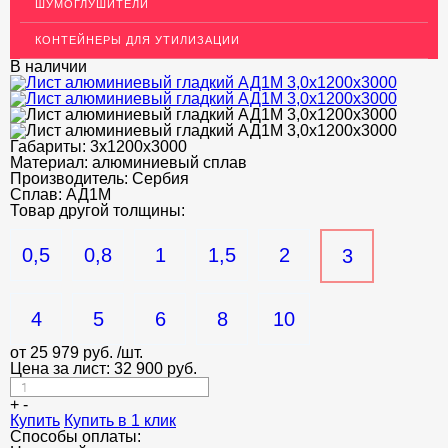
ШУМОГЛУШИТЕЛИ
ДЕКОР НЕРЖАВЕЙКА
КОНТЕЙНЕРЫ ДЛЯ УТИЛИЗАЦИИ
ОГРАЖДЕНИЯ ДЛЯ ЛЕСТНИЦ
В наличии
ЭЛЕКТРОДЫ
ДЕКОРАТИВНЫЙ УГОЛОК
Габариты:
3х1200х3000
Материал:
МЕТАЛЛИЧЕСКИЕ ПОРОГИ НАПОЛЬНЫЕ (ДЛЯ ПОЛА),
алюминиевый сплав
РАСКЛАДКА, ПЛИНТУС
Производитель:
Сербия
Сплав:
АД1М
Товар другой толщины:
ПОТОЛКИ
АКЦИИ
0,5
0,8
1
1,5
2
3
НЕДОРОГОЙ МЕТАЛЛОПРОКАТ
4
5
6
8
10
от
25 979
руб.
/шт.
Цена за лист:
32 900
руб.
+
-
Купить
Купить в 1 клик
Способы оплаты: