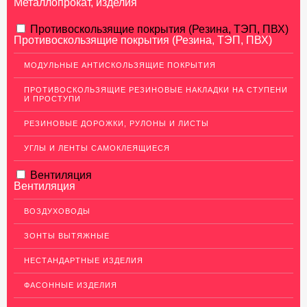
Металлопрокат, изделия
АЛЮМИНИЕВЫЙ ПРОКАТ
Противоскользящие покрытия (Резина, ТЭП, ПВХ)
Противоскользящие покрытия (Резина, ТЭП, ПВХ)
Перфорированный лист
МОДУЛЬНЫЕ АНТИСКОЛЬЗЯЩИЕ ПОКРЫТИЯ
Алюминиевые листы
ПРОТИВОСКОЛЬЗЯЩИЕ РЕЗИНОВЫЕ НАКЛАДКИ НА СТУПЕНИ
Гладкие алюминиевые листы
И ПРОСТУПИ
Рифленые алюминиевые листы
РЕЗИНОВЫЕ ДОРОЖКИ, РУЛОНЫ И ЛИСТЫ
Алюминиевые профили
УГЛЫ И ЛЕНТЫ САМОКЛЕЯЩИЕСЯ
Гафрированные алюминиевые листы
Вентиляция
Алюминиевые трубы
Вентиляция
Профиль для гипсокартона, МДФ, панелей
ВОЗДУХОВОДЫ
Ящики из алюминия
ЗОНТЫ ВЫТЯЖНЫЕ
НЕРЖАВЕЮЩАЯ СТАЛЬ
НЕСТАНДАРТНЫЕ ИЗДЕЛИЯ
МЕДНЫЙ ПРОКАТ
ФАСОННЫЕ ИЗДЕЛИЯ
ЛАТУННЫЙ ПРОКАТ