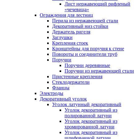
Лист нержавеющий рифленый
«чечевица»
Ограждения для лестниц
Перила из нержавеющей стали
Декоративный низ стойки
Держатель ригеля
Заглушки
Крепления стоек
Кронштейны для поручня к стене
Повороты и соединители труб
Поручни
Поручни деревянные
Поручни из нержавеющей стали
Пристенные крепления
Стеклодержатели
Фланцы
Электроды
Декоративный уголок
Уголок латунный декоративный
Уголок декоративный из
полированной латуни
Уголок декоративный из
хромированной латуни
Уголок декоративный из
шлифованной латуни