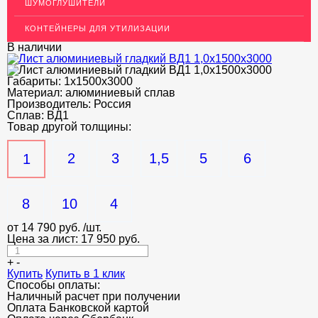
ШУМОГЛУШИТЕЛИ
ДЕКОР НЕРЖАВЕЙКА
КОНТЕЙНЕРЫ ДЛЯ УТИЛИЗАЦИИ
ОГРАЖДЕНИЯ ДЛЯ ЛЕСТНИЦ
В наличии
ЭЛЕКТРОДЫ
Габариты:
1х1500х3000
ДЕКОРАТИВНЫЙ УГОЛОК
Материал:
алюминиевый сплав
Производитель:
Россия
Сплав:
МЕТАЛЛИЧЕСКИЕ ПОРОГИ НАПОЛЬНЫЕ (ДЛЯ ПОЛА),
ВД1
РАСКЛАДКА, ПЛИНТУС
Товар другой толщины:
ПОТОЛКИ
2
3
1,5
5
6
1
АКЦИИ
НЕДОРОГОЙ МЕТАЛЛОПРОКАТ
8
10
4
от
14 790
руб.
/шт.
Цена за лист:
17 950
руб.
+
-
Купить
Купить в 1 клик
Способы оплаты:
Наличный расчет при получении
Оплата Банковской картой