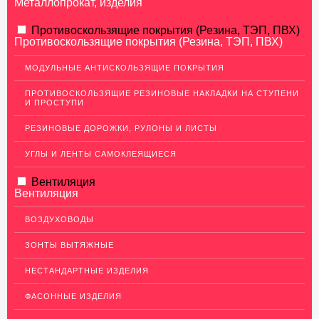
Металлопрокат, изделия
АЛЮМИНИЕВЫЙ ПРОКАТ
Противоскользящие покрытия (Резина, ТЭП, ПВХ)
Противоскользящие покрытия (Резина, ТЭП, ПВХ)
Перфорированный лист
МОДУЛЬНЫЕ АНТИСКОЛЬЗЯЩИЕ ПОКРЫТИЯ
Алюминиевые листы
ПРОТИВОСКОЛЬЗЯЩИЕ РЕЗИНОВЫЕ НАКЛАДКИ НА СТУПЕНИ
Гладкие алюминиевые листы
И ПРОСТУПИ
Рифленые алюминиевые листы
РЕЗИНОВЫЕ ДОРОЖКИ, РУЛОНЫ И ЛИСТЫ
Алюминиевые профили
УГЛЫ И ЛЕНТЫ САМОКЛЕЯЩИЕСЯ
Гафрированные алюминиевые листы
Вентиляция
Алюминиевые трубы
Вентиляция
Профиль для гипсокартона, МДФ, панелей
ВОЗДУХОВОДЫ
Ящики из алюминия
ЗОНТЫ ВЫТЯЖНЫЕ
НЕРЖАВЕЮЩАЯ СТАЛЬ
НЕСТАНДАРТНЫЕ ИЗДЕЛИЯ
МЕДНЫЙ ПРОКАТ
ФАСОННЫЕ ИЗДЕЛИЯ
ЛАТУННЫЙ ПРОКАТ