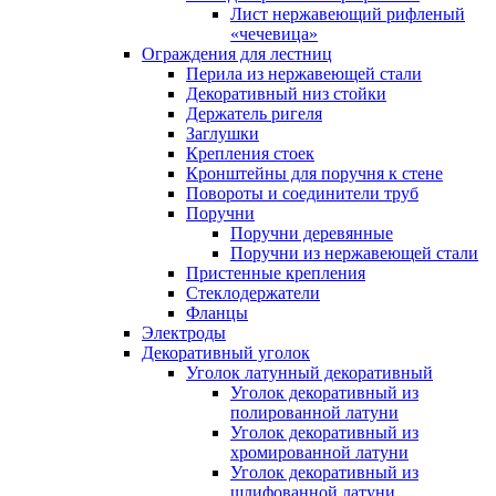
Лист нержавеющий рифленый
«чечевица»
Ограждения для лестниц
Перила из нержавеющей стали
Декоративный низ стойки
Держатель ригеля
Заглушки
Крепления стоек
Кронштейны для поручня к стене
Повороты и соединители труб
Поручни
Поручни деревянные
Поручни из нержавеющей стали
Пристенные крепления
Стеклодержатели
Фланцы
Электроды
Декоративный уголок
Уголок латунный декоративный
Уголок декоративный из
полированной латуни
Уголок декоративный из
хромированной латуни
Уголок декоративный из
шлифованной латуни