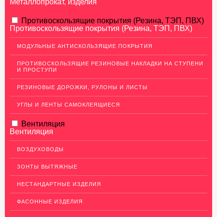
Металлопрокат, изделия
АЛЮМИНИЕВЫЙ ПРОКАТ
Противоскользящие покрытия (Резина, ТЭП, ПВХ)
Противоскользящие покрытия (Резина, ТЭП, ПВХ)
Перфорированный лист
МОДУЛЬНЫЕ АНТИСКОЛЬЗЯЩИЕ ПОКРЫТИЯ
Алюминиевые листы
ПРОТИВОСКОЛЬЗЯЩИЕ РЕЗИНОВЫЕ НАКЛАДКИ НА СТУПЕНИ
Гладкие алюминиевые листы
И ПРОСТУПИ
Рифленые алюминиевые листы
РЕЗИНОВЫЕ ДОРОЖКИ, РУЛОНЫ И ЛИСТЫ
Алюминиевые профили
УГЛЫ И ЛЕНТЫ САМОКЛЕЯЩИЕСЯ
Гафрированные алюминиевые листы
Вентиляция
Алюминиевые трубы
Вентиляция
Профиль для гипсокартона, МДФ, панелей
ВОЗДУХОВОДЫ
Ящики из алюминия
ЗОНТЫ ВЫТЯЖНЫЕ
НЕРЖАВЕЮЩАЯ СТАЛЬ
НЕСТАНДАРТНЫЕ ИЗДЕЛИЯ
МЕДНЫЙ ПРОКАТ
ФАСОННЫЕ ИЗДЕЛИЯ
ЛАТУННЫЙ ПРОКАТ