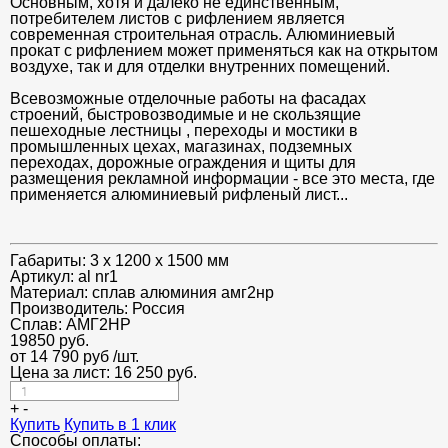
Основным, хотя и далеко не единственным,
потребителем листов с рифлением является
современная строительная отрасль. Алюминиевый
прокат с рифлением может применяться как на открытом
воздухе, так и для отделки внутренних помещений.
Всевозможные отделочные работы на фасадах
строений, быстровозводимые и не скользящие
пешеходные лестницы , переходы и мостики в
промышленных цехах, магазинах, подземных
переходах, дорожные ограждения и щиты для
размещения рекламной информации - все это места, где
применяется алюминиевый рифленый лист...
Габариты:
3 х 1200 х 1500 мм
Артикул:
al nr1
Материал:
сплав алюминия амг2нр
Производитель:
Россия
Сплав:
АМГ2НР
19850
руб.
от 14 790 руб
/шт.
Цена за лист:
16 250
руб.
+
-
Купить
Купить в 1 клик
Способы оплаты: