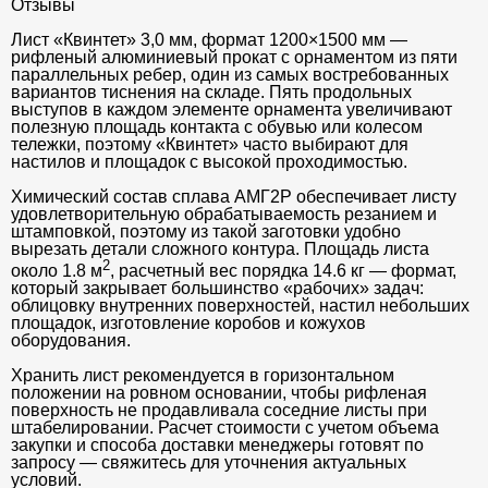
Отзывы
Лист «Квинтет» 3,0 мм, формат 1200×1500 мм —
рифленый алюминиевый прокат с орнаментом из пяти
параллельных ребер, один из самых востребованных
вариантов тиснения на складе. Пять продольных
выступов в каждом элементе орнамента увеличивают
полезную площадь контакта с обувью или колесом
тележки, поэтому «Квинтет» часто выбирают для
настилов и площадок с высокой проходимостью.
Химический состав сплава АМГ2Р обеспечивает листу
удовлетворительную обрабатываемость резанием и
штамповкой, поэтому из такой заготовки удобно
вырезать детали сложного контура. Площадь листа
2
около 1.8 м
, расчетный вес порядка 14.6 кг — формат,
который закрывает большинство «рабочих» задач:
облицовку внутренних поверхностей, настил небольших
площадок, изготовление коробов и кожухов
оборудования.
Хранить лист рекомендуется в горизонтальном
положении на ровном основании, чтобы рифленая
поверхность не продавливала соседние листы при
штабелировании. Расчет стоимости с учетом объема
закупки и способа доставки менеджеры готовят по
запросу — свяжитесь для уточнения актуальных
условий.