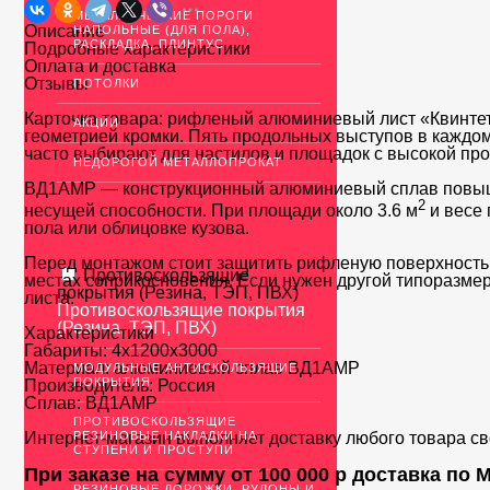
МЕТАЛЛИЧЕСКИЕ ПОРОГИ
Описание
НАПОЛЬНЫЕ (ДЛЯ ПОЛА),
РАСКЛАДКА, ПЛИНТУС
Подробные характеристики
Оплата и доставка
Отзывы
ПОТОЛКИ
Карточка товара: рифленый алюминиевый лист «Квинте
АКЦИИ
геометрией кромки. Пять продольных выступов в каждом
часто выбирают для настилов и площадок с высокой пр
НЕДОРОГОЙ МЕТАЛЛОПРОКАТ
ВД1АМР — конструкционный алюминиевый сплав повышенн
2
несущей способности. При площади около 3.6 м
и весе 
пола или облицовке кузова.
Перед монтажом стоит защитить рифленую поверхность о
Противоскользящие
местах соприкосновения. Если нужен другой типоразме
покрытия (Резина, ТЭП, ПВХ)
листа.
Противоскользящие покрытия
(Резина, ТЭП, ПВХ)
Характеристики
Габариты:
4х1200х3000
Материал:
алюминиевый сплав ВД1АМР
МОДУЛЬНЫЕ АНТИСКОЛЬЗЯЩИЕ
ПОКРЫТИЯ
Производитель:
Россия
Сплав:
ВД1АМР
ПРОТИВОСКОЛЬЗЯЩИЕ
РЕЗИНОВЫЕ НАКЛАДКИ НА
Интернет-магазин выполняет доставку любого товара с
СТУПЕНИ И ПРОСТУПИ
При заказе на сумму от 100 000 р доставка по
РЕЗИНОВЫЕ ДОРОЖКИ, РУЛОНЫ И