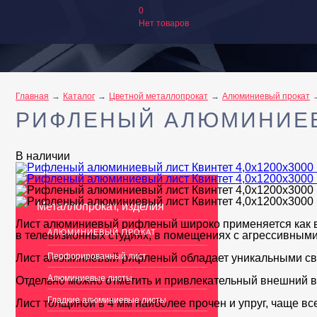
0
Нет товаров
Главная
Каталог
Цветной металлопрокат
Алюминиевый прокат
РИФЛЕНЫЙ АЛЮМИНИЕВЫ
В наличии
Металлопрокат, изделия
Лист алюминиевый рифленый широко применяется как в 
АЛЮМИНИЕВЫЙ ПРОКАТ
в телевизионных студиях, в помещениях с агрессивным
Перфорированный лист
Лист алюминиевый рифленый обладает уникальными свой
Алюминиевые листы
Отдельно можно отметить и привлекательный внешний в
Гладкие алюминиевые листы
Лист толщиной в 4 мм наиболее прочен и упруг, чаще все