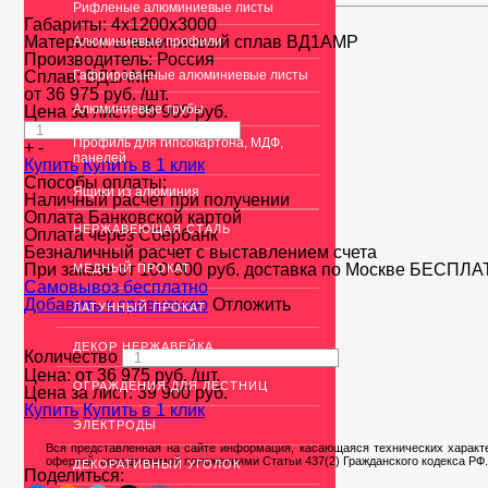
Рифленые алюминиевые листы
Габариты:
4х1200х3000
Материал:
алюминиевый сплав ВД1АМР
Алюминиевые профили
Производитель:
Россия
Сплав:
Гафрированные алюминиевые листы
ВД1АМР
от
36 975
руб.
/шт.
Алюминиевые трубы
Цена за лист:
39 900
руб.
Профиль для гипсокартона, МДФ,
+
-
панелей
Купить
Купить в 1 клик
Способы оплаты:
Ящики из алюминия
Наличный расчет при получении
Оплата Банковской картой
НЕРЖАВЕЮЩАЯ СТАЛЬ
Оплата через Сбербанк
Безналичный расчет с выставлением счета
При заказе от 100 000 руб. доставка по Москве
БЕСПЛА
МЕДНЫЙ ПРОКАТ
Cамовывоз бесплатно
Добавить к сравнению
Отложить
ЛАТУННЫЙ ПРОКАТ
ДЕКОР НЕРЖАВЕЙКА
Количество
Цена: от
36 975
руб.
/шт.
ОГРАЖДЕНИЯ ДЛЯ ЛЕСТНИЦ
Цена за лист:
39 900
руб.
Купить
Купить в 1 клик
ЭЛЕКТРОДЫ
Вся представленная на сайте информация, касающаяся технических характе
офертой, определяемой положениями Статьи 437(2) Гражданского кодекса РФ.
ДЕКОРАТИВНЫЙ УГОЛОК
Поделиться: