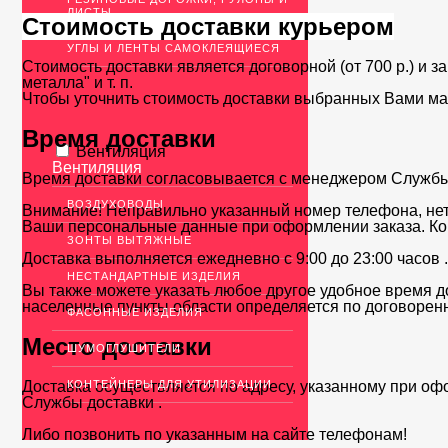
ЛИСТЫ
Стоимость доставки курьером
УГЛЫ И ЛЕНТЫ САМОКЛЕЯЩИЕСЯ
Стоимость доставки является договорной (от 700 р.) и з
металла" и т. п.
Чтобы уточнить стоимость доставки выбранных Вами ма
Время доставки
Вентиляция
Вентиляция
Время доставки согласовывается с менеджером Службы д
ВОЗДУХОВОДЫ
Внимание! Неправильно указанный номер телефона, нет
Ваши персональные данные при оформлении заказа. Ко
ЗОНТЫ ВЫТЯЖНЫЕ
Доставка выполняется ежедневно с 9:00 до 23:00 часов 
НЕСТАНДАРТНЫЕ ИЗДЕЛИЯ
Вы также можете указать любое другое удобное время до
населенные пункты области определяется по договоренн
ФАСОННЫЕ ИЗДЕЛИЯ
Место доставки
ШУМОГЛУШИТЕЛИ
Доставка осуществляется по адресу, указанному при оф
КОНТЕЙНЕРЫ ДЛЯ УТИЛИЗАЦИИ
Службы доставки .
Либо позвонить по указанным на сайте телефонам!