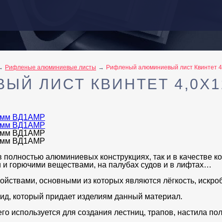
Рифленые алюминиевые листы
Рифленый алюминиевый лист Квинтет 
Й ЛИСТ КВИНТЕТ 4,0Х1
полностью алюминиевых конструкциях, так и в качестве к
и и горючими веществами, на палубах судов и в лифтах…
ствами, основными из которых являются лёгкость, искроб
ид, который придает изделиям данный материал.
го используется для создания лестниц, трапов, настила пол