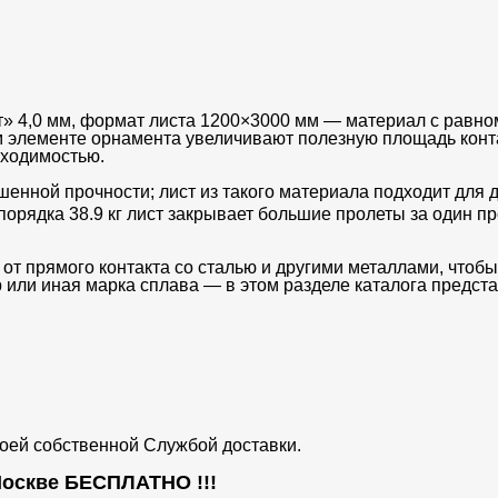
т» 4,0 мм, формат листа 1200×3000 мм — материал с рав
 элементе орнамента увеличивают полезную площадь конта
оходимостью.
ой прочности; лист из такого материала подходит для д
порядка 38.9 кг лист закрывает большие пролеты за один п
т прямого контакта со сталью и другими металлами, чтобы 
р или иная марка сплава — в этом разделе каталога предс
воей собственной Службой доставки.
 Москве
БЕСПЛАТНО
!!!