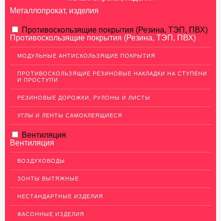
Металлопрокат, изделия
АЛЮМИНИЕВЫЙ ПРОКАТ
Противоскользящие покрытия (Резина, ТЭП, ПВХ)
Противоскользящие покрытия (Резина, ТЭП, ПВХ)
Перфорированный лист
МОДУЛЬНЫЕ АНТИСКОЛЬЗЯЩИЕ ПОКРЫТИЯ
Алюминиевые листы
ПРОТИВОСКОЛЬЗЯЩИЕ РЕЗИНОВЫЕ НАКЛАДКИ НА СТУПЕНИ
Гладкие алюминиевые листы
И ПРОСТУПИ
Рифленые алюминиевые листы
РЕЗИНОВЫЕ ДОРОЖКИ, РУЛОНЫ И ЛИСТЫ
Алюминиевые профили
УГЛЫ И ЛЕНТЫ САМОКЛЕЯЩИЕСЯ
Гафрированные алюминиевые листы
Вентиляция
Алюминиевые трубы
Вентиляция
Профиль для гипсокартона, МДФ, панелей
ВОЗДУХОВОДЫ
Ящики из алюминия
ЗОНТЫ ВЫТЯЖНЫЕ
НЕРЖАВЕЮЩАЯ СТАЛЬ
НЕСТАНДАРТНЫЕ ИЗДЕЛИЯ
МЕДНЫЙ ПРОКАТ
ФАСОННЫЕ ИЗДЕЛИЯ
ЛАТУННЫЙ ПРОКАТ