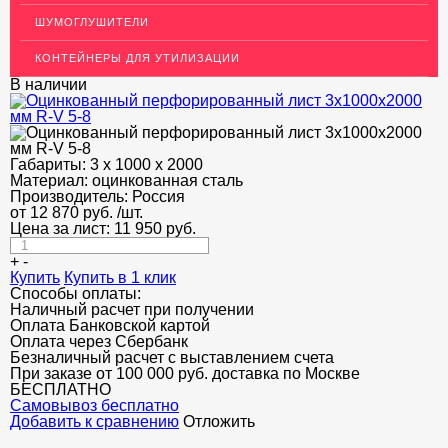
ШУМОГЛУШИТЕЛИ
ДЕКОР НЕРЖАВЕЙКА
КОНТЕЙНЕРЫ ДЛЯ УТИЛИЗАЦИИ
ОГРАЖДЕНИЯ ДЛЯ ЛЕСТНИЦ
В наличии
ЭЛЕКТРОДЫ
ДЕКОРАТИВНЫЙ УГОЛОК
Габариты:
3 х 1000 х 2000
Материал:
МЕТАЛЛИЧЕСКИЕ ПОРОГИ НАПОЛЬНЫЕ (ДЛЯ ПОЛА),
оцинкованная сталь
РАСКЛАДКА, ПЛИНТУС
Производитель:
Россия
от
12 870
руб.
/шт.
Цена за лист:
11 950
руб.
ПОТОЛКИ
+
-
АКЦИИ
Купить
Купить в 1 клик
Способы оплаты:
НЕДОРОГОЙ МЕТАЛЛОПРОКАТ
Наличный расчет при получении
Оплата Банковской картой
Оплата через Сбербанк
Безналичный расчет с выставлением счета
При заказе от 100 000 руб. доставка по Москве
БЕСПЛАТНО
Cамовывоз бесплатно
Добавить к сравнению
Отложить