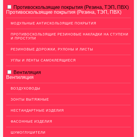
АЛЮМИНИЕВЫЙ ПРОКАТ
Противоскользящие покрытия (Резина, ТЭП, ПВХ)
Противоскользящие покрытия (Резина, ТЭП, ПВХ)
Перфорированный лист
МОДУЛЬНЫЕ АНТИСКОЛЬЗЯЩИЕ ПОКРЫТИЯ
Алюминиевые листы
ПРОТИВОСКОЛЬЗЯЩИЕ РЕЗИНОВЫЕ НАКЛАДКИ НА СТУПЕНИ
Гладкие алюминиевые листы
И ПРОСТУПИ
Рифленые алюминиевые листы
РЕЗИНОВЫЕ ДОРОЖКИ, РУЛОНЫ И ЛИСТЫ
Алюминиевые профили
УГЛЫ И ЛЕНТЫ САМОКЛЕЯЩИЕСЯ
Гафрированные алюминиевые листы
Вентиляция
Алюминиевые трубы
Вентиляция
Профиль для гипсокартона, МДФ, панелей
ВОЗДУХОВОДЫ
Ящики из алюминия
ЗОНТЫ ВЫТЯЖНЫЕ
НЕРЖАВЕЮЩАЯ СТАЛЬ
НЕСТАНДАРТНЫЕ ИЗДЕЛИЯ
МЕДНЫЙ ПРОКАТ
ФАСОННЫЕ ИЗДЕЛИЯ
ЛАТУННЫЙ ПРОКАТ
ШУМОГЛУШИТЕЛИ
ДЕКОР НЕРЖАВЕЙКА