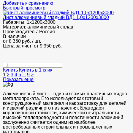
Добавить к сравнению
Быстрый просмотр
Лист алюминиевый гладкий ВД1 1,0х1200х3000
Габариты:
1х1200х3000
Материал:
алюминиевый сплав
Производитель:
Россия
В наличии
от
8 350
руб.
/ шт.
Цена за лист: от
9 950
руб.
Купить
Купить в 1 клик
1
2
3
4
5
...
9
>
Показать еще
Алюминиевый лист — один из самых практичных видов
металлопроката. Его используют как готовый
конструкционный материал и как заготовку для деталей
и изделий различного назначения. Благодаря
коррозионной стойкости, химической нейтральности,
высокой теплопроводности и пластичности алюминий
заслуженно считается одним из наиболее
востребованных строительных и промышленных
материалов.