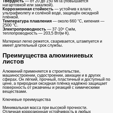
Твёрдость
— от 20 до 150 МПа (повышается
нагартовкой или закалкой).
Коррозионная стойкость
— устойчив к влаге,
ультрафиолету и солёной воде, защищён оксидной
плёнкой.
Температура плавления
— около 660 °C, кипения —
2500 °C.
Электропроводность
— 37·10⁶ См/м,
теплопроводность — 203,5 Вт/(м·К).
Материал легко режется, сваривается, штампуется и
имеет длительный срок службы.
Преимущества алюминиевых
листов
Алюминий применяется в строительстве,
машиностроении, судостроении, авиации и в других
сферах. Он лёгкий, прочный, пластичный и доступный по
цене, а природная оксидная плёнка надёжно защищает
поверхность от ржавчины и реакций с химическими
веществами.
Ключевые преимущества
Минимальная масса при высокой прочности.
Отличная коррозионная устойчивость в любых