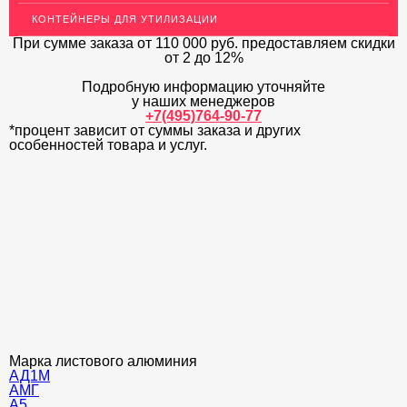
КОНТЕЙНЕРЫ ДЛЯ УТИЛИЗАЦИИ
ОГРАЖДЕНИЯ ДЛЯ ЛЕСТНИЦ
При сумме заказа
от 110 000 руб.
предоставляем скидки
от 2 до 12%
ЭЛЕКТРОДЫ
Подробную информацию уточняйте
ДЕКОРАТИВНЫЙ УГОЛОК
у наших менеджеров
+7(495)764-90-77
*процент зависит от суммы заказа и других
МЕТАЛЛИЧЕСКИЕ ПОРОГИ НАПОЛЬНЫЕ (ДЛЯ ПОЛА),
РАСКЛАДКА, ПЛИНТУС
особенностей товара и услуг.
ПОТОЛКИ
АКЦИИ
НЕДОРОГОЙ МЕТАЛЛОПРОКАТ
Марка листового алюминия
АД1М
АМГ
А5