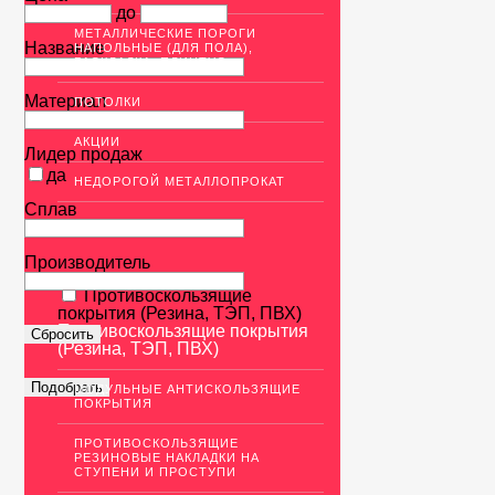
до
МЕТАЛЛИЧЕСКИЕ ПОРОГИ
Название
НАПОЛЬНЫЕ (ДЛЯ ПОЛА),
РАСКЛАДКА, ПЛИНТУС
Материал
ПОТОЛКИ
АКЦИИ
Лидер продаж
да
НЕДОРОГОЙ МЕТАЛЛОПРОКАТ
Сплав
Производитель
Противоскользящие
покрытия (Резина, ТЭП, ПВХ)
Противоскользящие покрытия
(Резина, ТЭП, ПВХ)
МОДУЛЬНЫЕ АНТИСКОЛЬЗЯЩИЕ
ПОКРЫТИЯ
ПРОТИВОСКОЛЬЗЯЩИЕ
РЕЗИНОВЫЕ НАКЛАДКИ НА
СТУПЕНИ И ПРОСТУПИ