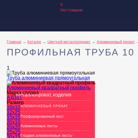
0
Нет товаров
Главная
Каталог
Цветной металлопрокат
Алюминиевый прокат
ПРОФИЛЬНАЯ ТРУБА 10 
1
Труба алюминиевая прямоугольная
Алюминиевый квадратный профиль
Марка сплава
Металлопрокат, изделия
АД31Т
Размер
АЛЮМИНИЕВЫЙ ПРОКАТ
10x10
12x25
Перфорированный лист
15х15
20х10
Алюминиевые листы
20х20
25х25
Гладкие алюминиевые листы
30х15