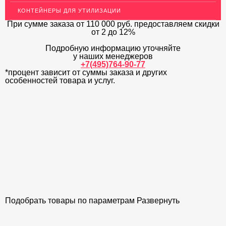
КОНТЕЙНЕРЫ ДЛЯ УТИЛИЗАЦИИ
ОГРАЖДЕНИЯ ДЛЯ ЛЕСТНИЦ
При сумме заказа
от 110 000 руб.
предоставляем скидки
от 2 до 12%
ЭЛЕКТРОДЫ
Подробную информацию уточняйте
ДЕКОРАТИВНЫЙ УГОЛОК
у наших менеджеров
+7(495)764-90-77
*процент зависит от суммы заказа и других
МЕТАЛЛИЧЕСКИЕ ПОРОГИ НАПОЛЬНЫЕ (ДЛЯ ПОЛА),
РАСКЛАДКА, ПЛИНТУС
особенностей товара и услуг.
ПОТОЛКИ
АКЦИИ
НЕДОРОГОЙ МЕТАЛЛОПРОКАТ
Подобрать товары по параметрам
Развернуть