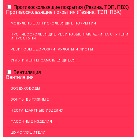
АЛЮМИНИЕВЫЙ ПРОКАТ
Противоскользящие покрытия (Резина, ТЭП, ПВХ)
Противоскользящие покрытия (Резина, ТЭП, ПВХ)
НЕРЖАВЕЮЩАЯ СТАЛЬ
МОДУЛЬНЫЕ АНТИСКОЛЬЗЯЩИЕ ПОКРЫТИЯ
МЕДНЫЙ ПРОКАТ
ПРОТИВОСКОЛЬЗЯЩИЕ РЕЗИНОВЫЕ НАКЛАДКИ НА СТУПЕНИ
И ПРОСТУПИ
ЛАТУННЫЙ ПРОКАТ
РЕЗИНОВЫЕ ДОРОЖКИ, РУЛОНЫ И ЛИСТЫ
Латунные листы
Уголок латунный
УГЛЫ И ЛЕНТЫ САМОКЛЕЯЩИЕСЯ
Пруток (круг) латунный
Вентиляция
Вентиляция
Латунная полоса
Латунный прокат Л63
ВОЗДУХОВОДЫ
Сетка латунная
ЗОНТЫ ВЫТЯЖНЫЕ
Трубы латунные
НЕСТАНДАРТНЫЕ ИЗДЕЛИЯ
Ковродержатели Латунь
ФАСОННЫЕ ИЗДЕЛИЯ
Швеллер (профиль) латунный
ШУМОГЛУШИТЕЛИ
ДЕКОР НЕРЖАВЕЙКА