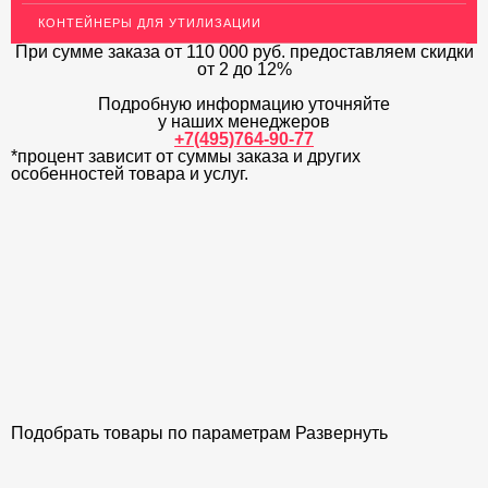
КОНТЕЙНЕРЫ ДЛЯ УТИЛИЗАЦИИ
ЛАТУННЫЙ ПРОКАТ
При сумме заказа
от 110 000 руб.
предоставляем скидки
ДЕКОР НЕРЖАВЕЙКА
от 2 до 12%
Подробную информацию уточняйте
ОГРАЖДЕНИЯ ДЛЯ ЛЕСТНИЦ
у наших менеджеров
+7(495)764-90-77
ЭЛЕКТРОДЫ
*процент зависит от суммы заказа и других
особенностей товара и услуг.
ДЕКОРАТИВНЫЙ УГОЛОК
МЕТАЛЛИЧЕСКИЕ ПОРОГИ НАПОЛЬНЫЕ (ДЛЯ ПОЛА),
РАСКЛАДКА, ПЛИНТУС
ПОТОЛКИ
АКЦИИ
НЕДОРОГОЙ МЕТАЛЛОПРОКАТ
Подобрать товары по параметрам
Развернуть