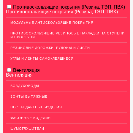
АЛЮМИНИЕВЫЙ ПРОКАТ
Противоскользящие покрытия (Резина, ТЭП, ПВХ)
Противоскользящие покрытия (Резина, ТЭП, ПВХ)
НЕРЖАВЕЮЩАЯ СТАЛЬ
МОДУЛЬНЫЕ АНТИСКОЛЬЗЯЩИЕ ПОКРЫТИЯ
МЕДНЫЙ ПРОКАТ
ПРОТИВОСКОЛЬЗЯЩИЕ РЕЗИНОВЫЕ НАКЛАДКИ НА СТУПЕНИ
И ПРОСТУПИ
Медный лист (листовая медь)
Медная панель
РЕЗИНОВЫЕ ДОРОЖКИ, РУЛОНЫ И ЛИСТЫ
Кровельная медь (медная кровля)
УГЛЫ И ЛЕНТЫ САМОКЛЕЯЩИЕСЯ
Медный (круг) пруток
Вентиляция
Вентиляция
Шины медные
Крепеж из меди
ВОЗДУХОВОДЫ
Медная лента
ЗОНТЫ ВЫТЯЖНЫЕ
Медные трубы
НЕСТАНДАРТНЫЕ ИЗДЕЛИЯ
Сетка медная
ФАСОННЫЕ ИЗДЕЛИЯ
Изделия из Меди
ШУМОГЛУШИТЕЛИ
Кабель, провод медный