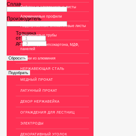
Сплав
Рифленые алюминиевые листы
Алюминиевые профили
Производитель
Гафрированные алюминиевые листы
Толщина
Алюминиевые трубы
от
до
Профиль для гипсокартона, МДФ,
панелей
Ящики из алюминия
НЕРЖАВЕЮЩАЯ СТАЛЬ
МЕДНЫЙ ПРОКАТ
ЛАТУННЫЙ ПРОКАТ
ДЕКОР НЕРЖАВЕЙКА
ОГРАЖДЕНИЯ ДЛЯ ЛЕСТНИЦ
ЭЛЕКТРОДЫ
ДЕКОРАТИВНЫЙ УГОЛОК