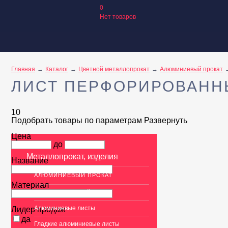
0
Нет товаров
Главная
Каталог
Цветной металлопрокат
Алюминиевый прокат
ЛИСТ ПЕРФОРИРОВАН
10
Подобрать товары по параметрам
Развернуть
Цена
до
Металлопрокат, изделия
Название
АЛЮМИНИЕВЫЙ ПРОКАТ
Материал
Перфорированный лист
Алюминиевые листы
Лидер продаж
да
Гладкие алюминиевые листы