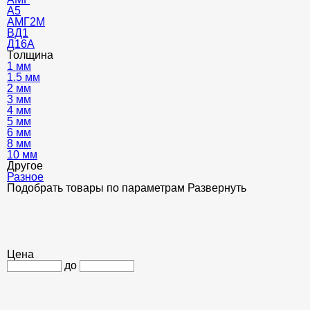
А5
АМГ2М
ВД1
Д16А
Толщина
1 мм
1.5 мм
2 мм
3 мм
4 мм
5 мм
6 мм
8 мм
10 мм
Другое
Разное
Подобрать товары по параметрам
Развернуть
Цена
до