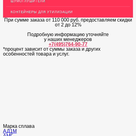
ШУМОГЛУШИТЕЛИ
ДЕКОР НЕРЖАВЕЙКА
КОНТЕЙНЕРЫ ДЛЯ УТИЛИЗАЦИИ
ОГРАЖДЕНИЯ ДЛЯ ЛЕСТНИЦ
При сумме заказа
от 110 000 руб.
предоставляем скидки
от 2 до 12%
ЭЛЕКТРОДЫ
Подробную информацию уточняйте
ДЕКОРАТИВНЫЙ УГОЛОК
у наших менеджеров
+7(495)764-90-77
*процент зависит от суммы заказа и других
МЕТАЛЛИЧЕСКИЕ ПОРОГИ НАПОЛЬНЫЕ (ДЛЯ ПОЛА),
РАСКЛАДКА, ПЛИНТУС
особенностей товара и услуг.
ПОТОЛКИ
АКЦИИ
НЕДОРОГОЙ МЕТАЛЛОПРОКАТ
Марка сплава
АД1М
АМГ