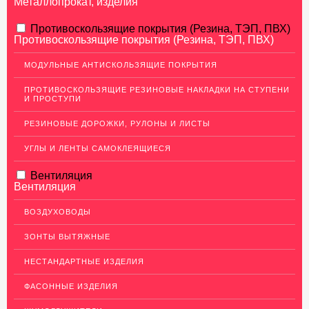
Металлопрокат, изделия
АЛЮМИНИЕВЫЙ ПРОКАТ
Противоскользящие покрытия (Резина, ТЭП, ПВХ)
Противоскользящие покрытия (Резина, ТЭП, ПВХ)
Перфорированный лист
МОДУЛЬНЫЕ АНТИСКОЛЬЗЯЩИЕ ПОКРЫТИЯ
Алюминиевые листы
ПРОТИВОСКОЛЬЗЯЩИЕ РЕЗИНОВЫЕ НАКЛАДКИ НА СТУПЕНИ
Гладкие алюминиевые листы
И ПРОСТУПИ
Рифленые алюминиевые листы
РЕЗИНОВЫЕ ДОРОЖКИ, РУЛОНЫ И ЛИСТЫ
Алюминиевые профили
УГЛЫ И ЛЕНТЫ САМОКЛЕЯЩИЕСЯ
Гафрированные алюминиевые листы
Вентиляция
Алюминиевые трубы
Вентиляция
Профиль для гипсокартона, МДФ, панелей
ВОЗДУХОВОДЫ
Ящики из алюминия
ЗОНТЫ ВЫТЯЖНЫЕ
НЕРЖАВЕЮЩАЯ СТАЛЬ
НЕСТАНДАРТНЫЕ ИЗДЕЛИЯ
МЕДНЫЙ ПРОКАТ
ФАСОННЫЕ ИЗДЕЛИЯ
ЛАТУННЫЙ ПРОКАТ