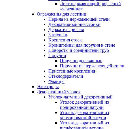
Лист нержавеющий рифленый
«чечевица»
Ограждения для лестниц
Перила из нержавеющей стали
Декоративный низ стойки
Держатель ригеля
Заглушки
Крепления стоек
Кронштейны для поручня к стене
Повороты и соединители труб
Поручни
Поручни деревянные
Поручни из нержавеющей стали
Пристенные крепления
Стеклодержатели
Фланцы
Электроды
Декоративный уголок
Уголок латунный декоративный
Уголок декоративный из
полированной латуни
Уголок декоративный из
хромированной латуни
Уголок декоративный из
шлифованной латуни