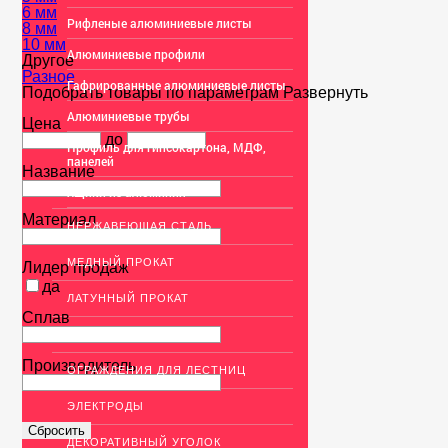
6 мм
Рифленые алюминиевые листы
8 мм
10 мм
Алюминиевые профили
Другое
Разное
Гафрированные алюминиевые листы
Подобрать товары по параметрам
Развернуть
Алюминиевые трубы
Цена
до
Профиль для гипсокартона, МДФ,
панелей
Название
Ящики из алюминия
Материал
НЕРЖАВЕЮЩАЯ СТАЛЬ
МЕДНЫЙ ПРОКАТ
Лидер продаж
да
ЛАТУННЫЙ ПРОКАТ
Сплав
ДЕКОР НЕРЖАВЕЙКА
Производитель
ОГРАЖДЕНИЯ ДЛЯ ЛЕСТНИЦ
ЭЛЕКТРОДЫ
ДЕКОРАТИВНЫЙ УГОЛОК