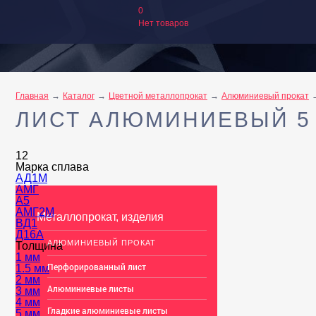
0
Нет товаров
Главная
Каталог
Цветной металлопрокат
Алюминиевый прокат
ЛИСТ АЛЮМИНИЕВЫЙ 5
12
Марка сплава
АД1М
АМГ
А5
АМГ2М
Металлопрокат, изделия
ВД1
Д16А
АЛЮМИНИЕВЫЙ ПРОКАТ
Толщина
1 мм
Перфорированный лист
1.5 мм
2 мм
Алюминиевые листы
3 мм
4 мм
Гладкие алюминиевые листы
5 мм