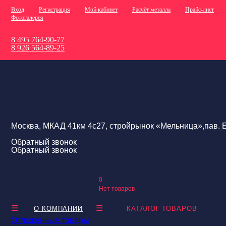
Вход
Регистрация
Мой кабинет
Расчёт металла
Прайс-лист
Фотогалерея
8 495 764-90-77
8 926 564-89-25
Москва, МКАД 41км 4с27, стройрынок «Мельница»,пав. Е
Обратный звонок
Обратный звонок
0
Нет товаров
О КОМПАНИИ
КАТАЛОГ ТОВАРОВ
Отложенные товары