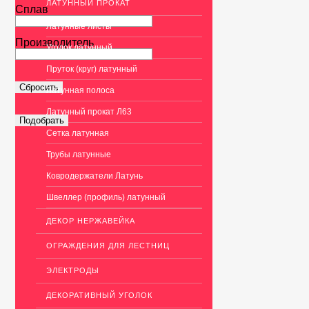
ЛАТУННЫЙ ПРОКАТ
Сплав
Латунные листы
Производитель
Уголок латунный
Пруток (круг) латунный
Латунная полоса
Латунный прокат Л63
Сетка латунная
Трубы латунные
Ковродержатели Латунь
Швеллер (профиль) латунный
ДЕКОР НЕРЖАВЕЙКА
ОГРАЖДЕНИЯ ДЛЯ ЛЕСТНИЦ
ЭЛЕКТРОДЫ
ДЕКОРАТИВНЫЙ УГОЛОК