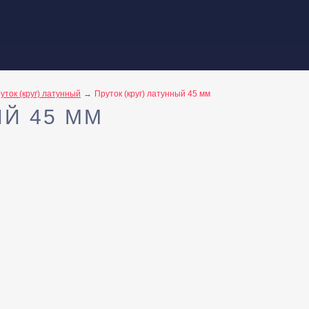
уток (круг) латунный
Пруток (круг) латунный 45 мм
ЫЙ 45 ММ