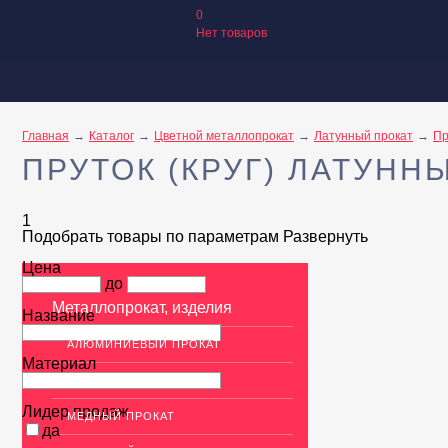
0
Нет товаров
Главная
Каталог
Цветной металлопрокат
Латунный прокат
Пр
ПРУТОК (КРУГ) ЛАТУНН
1
Подобрать товары по параметрам
Развернуть
Цена
до
Металлопрокат, изделия
Название
АЛЮМИНИЕВЫЙ ПРОКАТ
Материал
НЕРЖАВЕЮЩАЯ СТАЛЬ
Лидер продаж
МЕДНЫЙ ПРОКАТ
да