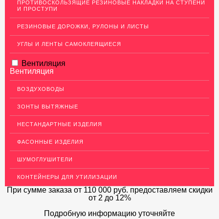
ПРОТИВОСКОЛЬЗЯЩИЕ РЕЗИНОВЫЕ НАКЛАДКИ НА СТУПЕНИ
И ПРОСТУПИ
ЛАТУННЫЙ ПРОКАТ
РЕЗИНОВЫЕ ДОРОЖКИ, РУЛОНЫ И ЛИСТЫ
ДЕКОР НЕРЖАВЕЙКА
УГЛЫ И ЛЕНТЫ САМОКЛЕЯЩИЕСЯ
ОГРАЖДЕНИЯ ДЛЯ ЛЕСТНИЦ
Вентиляция
ЭЛЕКТРОДЫ
Вентиляция
ДЕКОРАТИВНЫЙ УГОЛОК
ВОЗДУХОВОДЫ
МЕТАЛЛИЧЕСКИЕ ПОРОГИ НАПОЛЬНЫЕ (ДЛЯ ПОЛА),
РАСКЛАДКА, ПЛИНТУС
ЗОНТЫ ВЫТЯЖНЫЕ
ПОТОЛКИ
НЕСТАНДАРТНЫЕ ИЗДЕЛИЯ
АКЦИИ
ФАСОННЫЕ ИЗДЕЛИЯ
НЕДОРОГОЙ МЕТАЛЛОПРОКАТ
ШУМОГЛУШИТЕЛИ
КОНТЕЙНЕРЫ ДЛЯ УТИЛИЗАЦИИ
При сумме заказа
от 110 000 руб.
предоставляем скидки
от 2 до 12%
Подробную информацию уточняйте