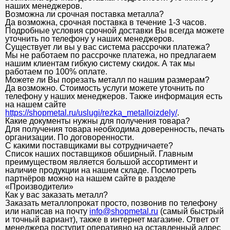
наших менеджеров.
Возможна ли срочная поставка металла?
Да возможна, срочная поставка в течение 1-3 часов.
Подробные условия срочной доставки Вы всегда можете
уточнить по телефону у наших менеджеров.
Существует ли вы у вас система рассрочки платежа?
Мы не работаем по рассрочке платежа, но предлагаем
нашим клиентам гибкую систему скидок. А так мы
работаем по 100% оплате.
Можете ли Вы порезать металл по нашим размерам?
Да возможно. Стоимость услуги можете уточнить по
телефону у наших менеджеров. Также информация есть
на нашем сайте
https://shopmetal.ru/uslugi/rezka_metalloizdely/
.
Какие документы нужны для получения товара?
Для получения товара необходима доверенность, печать
организации. По договоренности.
С какими поставщиками вы сотрудничаете?
Список наших поставщиков обширный. Главным
преимуществом является большой ассортимент и
наличие продукции на нашем складе. Посмотреть
партнёров можно на нашем сайте в разделе
«Производители»
Как у вас заказать металл?
Заказать металлопрокат просто, позвонив по телефону
или написав на почту
info@shopmetal.ru
(самый быстрый
и точный вариант), также в интернет магазине. Ответ от
менеджера поступит оперативно на оставленный адрес