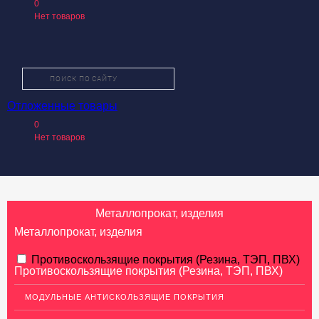
0
Нет товаров
Отложенные товары
О КОМПАНИИ
0
КАТАЛОГ ТОВАРОВ
Нет товаров
УСЛУГИ
ПРОИЗВОДИТЕЛИ
КАК КУПИТЬ
Металлопрокат, изделия
ДОСТАВКА И ОПЛАТА
Металлопрокат, изделия
КОНТАКТЫ
АЛЮМИНИЕВЫЙ ПРОКАТ
Противоскользящие покрытия (Резина, ТЭП, ПВХ)
Противоскользящие покрытия (Резина, ТЭП, ПВХ)
НЕРЖАВЕЮЩАЯ СТАЛЬ
МОДУЛЬНЫЕ АНТИСКОЛЬЗЯЩИЕ ПОКРЫТИЯ
МЕДНЫЙ ПРОКАТ