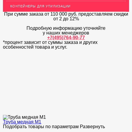
КОНТЕЙНЕРЫ ДЛЯ УТИЛИЗАЦИИ
ЛАТУННЫЙ ПРОКАТ
При сумме заказа
от 110 000 руб.
предоставляем скидки
ДЕКОР НЕРЖАВЕЙКА
от 2 до 12%
Подробную информацию уточняйте
ОГРАЖДЕНИЯ ДЛЯ ЛЕСТНИЦ
у наших менеджеров
+7(495)764-90-77
ЭЛЕКТРОДЫ
*процент зависит от суммы заказа и других
особенностей товара и услуг.
ДЕКОРАТИВНЫЙ УГОЛОК
МЕТАЛЛИЧЕСКИЕ ПОРОГИ НАПОЛЬНЫЕ (ДЛЯ ПОЛА),
РАСКЛАДКА, ПЛИНТУС
ПОТОЛКИ
АКЦИИ
НЕДОРОГОЙ МЕТАЛЛОПРОКАТ
Труба медная М1
Подобрать товары по параметрам
Развернуть