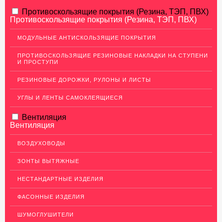
АЛЮМИНИЕВЫЙ ПРОКАТ
Противоскользящие покрытия (Резина, ТЭП, ПВХ)
Противоскользящие покрытия (Резина, ТЭП, ПВХ)
НЕРЖАВЕЮЩАЯ СТАЛЬ
МОДУЛЬНЫЕ АНТИСКОЛЬЗЯЩИЕ ПОКРЫТИЯ
МЕДНЫЙ ПРОКАТ
ПРОТИВОСКОЛЬЗЯЩИЕ РЕЗИНОВЫЕ НАКЛАДКИ НА СТУПЕНИ
И ПРОСТУПИ
Медный лист (листовая медь)
Медная панель
РЕЗИНОВЫЕ ДОРОЖКИ, РУЛОНЫ И ЛИСТЫ
Кровельная медь (медная кровля)
УГЛЫ И ЛЕНТЫ САМОКЛЕЯЩИЕСЯ
Медный (круг) пруток
Вентиляция
Вентиляция
Шины медные
Крепеж из меди
ВОЗДУХОВОДЫ
Медная лента
ЗОНТЫ ВЫТЯЖНЫЕ
Медные трубы
НЕСТАНДАРТНЫЕ ИЗДЕЛИЯ
Сетка медная
ФАСОННЫЕ ИЗДЕЛИЯ
Изделия из Меди
ШУМОГЛУШИТЕЛИ
Кабель, провод медный