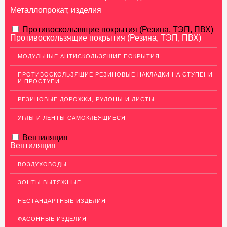
Металлопрокат, изделия
АЛЮМИНИЕВЫЙ ПРОКАТ
Противоскользящие покрытия (Резина, ТЭП, ПВХ)
Противоскользящие покрытия (Резина, ТЭП, ПВХ)
НЕРЖАВЕЮЩАЯ СТАЛЬ
МОДУЛЬНЫЕ АНТИСКОЛЬЗЯЩИЕ ПОКРЫТИЯ
МЕДНЫЙ ПРОКАТ
ПРОТИВОСКОЛЬЗЯЩИЕ РЕЗИНОВЫЕ НАКЛАДКИ НА СТУПЕНИ
И ПРОСТУПИ
ЛАТУННЫЙ ПРОКАТ
РЕЗИНОВЫЕ ДОРОЖКИ, РУЛОНЫ И ЛИСТЫ
ДЕКОР НЕРЖАВЕЙКА
УГЛЫ И ЛЕНТЫ САМОКЛЕЯЩИЕСЯ
ОГРАЖДЕНИЯ ДЛЯ ЛЕСТНИЦ
Вентиляция
ЭЛЕКТРОДЫ
Вентиляция
ДЕКОРАТИВНЫЙ УГОЛОК
ВОЗДУХОВОДЫ
Уголок латунный декоративный
ЗОНТЫ ВЫТЯЖНЫЕ
Уголок нержавеющий декоративный
НЕСТАНДАРТНЫЕ ИЗДЕЛИЯ
Уголок медный декоративный
ФАСОННЫЕ ИЗДЕЛИЯ
Уголок алюминиевый декоративный