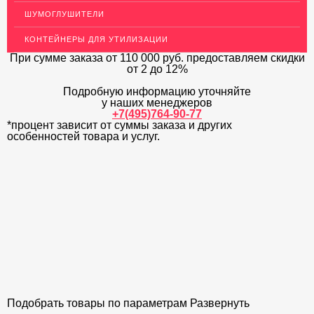
Декоративный пластиковый уголок для стен
ШУМОГЛУШИТЕЛИ
МЕТАЛЛИЧЕСКИЕ ПОРОГИ НАПОЛЬНЫЕ (ДЛЯ ПОЛА),
КОНТЕЙНЕРЫ ДЛЯ УТИЛИЗАЦИИ
РАСКЛАДКА, ПЛИНТУС
При сумме заказа
от 110 000 руб.
предоставляем скидки
от 2 до 12%
ПОТОЛКИ
Подробную информацию уточняйте
АКЦИИ
у наших менеджеров
+7(495)764-90-77
НЕДОРОГОЙ МЕТАЛЛОПРОКАТ
*процент зависит от суммы заказа и других
особенностей товара и услуг.
Подобрать товары по параметрам
Развернуть