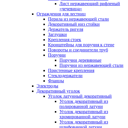
Лист нержавеющий рифленый
«чечевица»
Ограждения для лестниц
Перила из нержавеющей стали
Декоративный низ стойки
Держатель ригеля
Заглушки
Крепления стоек
Кронштейны для поручня к стене
Повороты и соединители труб
Поручни
Поручни деревянные
Поручни из нержавеющей стали
Пристенные крепления
Стеклодержатели
Фланцы
Электроды
Декоративный уголок
Уголок латунный декоративный
Уголок декоративный из
полированной латуни
Уголок декоративный из
хромированной латуни
Уголок декоративный из
шлифованной латуни