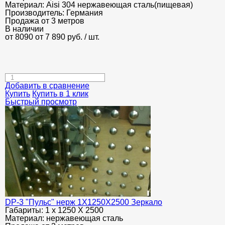
Материал:
Aisi 304 нержавеющая сталь(пищевая)
Производитель:
Германия
Продажа от 3 метров
В наличии
от 8090
от 7 890
руб.
/ шт.
Добавить в сравнение
Купить
Купить в 1 клик
Быстрый просмотр
DP-3 "Пульс" нерж 1Х1250Х2500 Зеркало
Габариты:
1 х 1250 Х 2500
Материал:
нержавеющая сталь