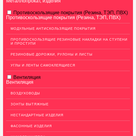
Металлопрокат, изделия
АЛЮМИНИЕВЫЙ ПРОКАТ
Противоскользящие покрытия (Резина, ТЭП, ПВХ)
Противоскользящие покрытия (Резина, ТЭП, ПВХ)
Перфорированный лист
МОДУЛЬНЫЕ АНТИСКОЛЬЗЯЩИЕ ПОКРЫТИЯ
Алюминиевые листы
ПРОТИВОСКОЛЬЗЯЩИЕ РЕЗИНОВЫЕ НАКЛАДКИ НА СТУПЕНИ
Гладкие алюминиевые листы
И ПРОСТУПИ
Рифленые алюминиевые листы
РЕЗИНОВЫЕ ДОРОЖКИ, РУЛОНЫ И ЛИСТЫ
Алюминиевые профили
УГЛЫ И ЛЕНТЫ САМОКЛЕЯЩИЕСЯ
Гафрированные алюминиевые листы
Вентиляция
Алюминиевые трубы
Вентиляция
Профиль для гипсокартона, МДФ, панелей
ВОЗДУХОВОДЫ
Ящики из алюминия
ЗОНТЫ ВЫТЯЖНЫЕ
НЕРЖАВЕЮЩАЯ СТАЛЬ
НЕСТАНДАРТНЫЕ ИЗДЕЛИЯ
МЕДНЫЙ ПРОКАТ
ФАСОННЫЕ ИЗДЕЛИЯ
ЛАТУННЫЙ ПРОКАТ