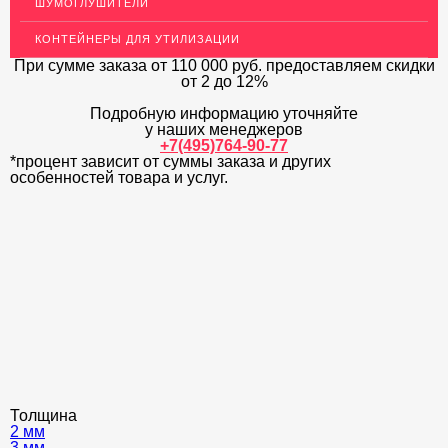
ШУМОГЛУШИТЕЛИ
ДЕКОР НЕРЖАВЕЙКА
КОНТЕЙНЕРЫ ДЛЯ УТИЛИЗАЦИИ
ОГРАЖДЕНИЯ ДЛЯ ЛЕСТНИЦ
При сумме заказа
от 110 000 руб.
предоставляем скидки
от 2 до 12%
ЭЛЕКТРОДЫ
Подробную информацию уточняйте
ДЕКОРАТИВНЫЙ УГОЛОК
у наших менеджеров
+7(495)764-90-77
*процент зависит от суммы заказа и других
МЕТАЛЛИЧЕСКИЕ ПОРОГИ НАПОЛЬНЫЕ (ДЛЯ ПОЛА),
РАСКЛАДКА, ПЛИНТУС
особенностей товара и услуг.
ПОТОЛКИ
АКЦИИ
НЕДОРОГОЙ МЕТАЛЛОПРОКАТ
Толщина
2 мм
3 мм