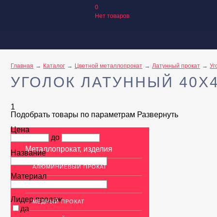
0
Нет товаров
Главная
Каталог
Цветной металлопрокат
Латунный прокат
Уг
УГОЛОК ЛАТУННЫЙ 40X
1
Подобрать товары по параметрам
Развернуть
Цена
до
Металлопрокат, изделия
Название
АЛЮМИНИЕВЫЙ ПРОКАТ
Материал
НЕРЖАВЕЮЩАЯ СТАЛЬ
Лидер продаж
МЕДНЫЙ ПРОКАТ
да