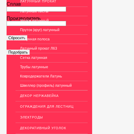
ЛАТУННЫЙ ПРОКАТ
Сплав
Латунные листы
Производитель
Уголок латунный
Пруток (круг) латунный
Латунная полоса
Латунный прокат Л63
Сетка латунная
Трубы латунные
Ковродержатели Латунь
Швеллер (профиль) латунный
ДЕКОР НЕРЖАВЕЙКА
ОГРАЖДЕНИЯ ДЛЯ ЛЕСТНИЦ
ЭЛЕКТРОДЫ
ДЕКОРАТИВНЫЙ УГОЛОК