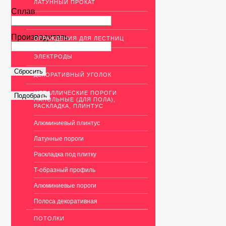
ЛАТУННЫЙ ПРОКАТ
Сплав
ДЕКОР НЕРЖАВЕЙКА
Производитель
ОГРАЖДЕНИЯ ДЛЯ ЛЕСТНИЦ
ЭЛЕКТРОДЫ
ДЕКОРАТИВНЫЙ УГОЛОК
МЕТАЛЛИЧЕСКИЕ ПОРОГИ
НАПОЛЬНЫЕ (ДЛЯ ПОЛА),
РАСКЛАДКА, ПЛИНТУС
Алюминиевый плинтус
Латунные пороги
Раскладка под плитку
Т-образный профиль
Алюминиевые пороги
Полоса декоративная
ПОТОЛКИ