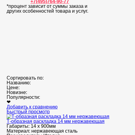
+7(495)764-90-77
*процент зависит от суммы заказа и
других особенностей товара и услуг.
Сортировать по:
Названию:
Цене:
Новизне:
Популярности:
❤
Добавить к сравнению
Быстрый просмотр
Т-образная раскладка 14 мм нержавеющая
Габариты:
14 х 900мм
Материал:
нержавеющая сталь