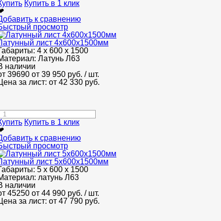
Купить
Купить в 1 клик
❤
Добавить к сравнению
Быстрый просмотр
Латунный лист 4x600x1500мм
Габариты:
4 х 600 х 1500
Материал:
Латунь Л63
В наличии
от 39690
от 39 950
руб.
/ шт.
Цена за лист: от
42 330
руб.
Купить
Купить в 1 клик
❤
Добавить к сравнению
Быстрый просмотр
Латунный лист 5x600x1500мм
Габариты:
5 х 600 х 1500
Материал:
латунь Л63
В наличии
от 45250
от 44 990
руб.
/ шт.
Цена за лист: от
47 790
руб.