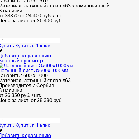
Габариты:
710 х 1510
Материал:
латунный сплав л63 хромированный
В наличии
от 33870
от 24 400
руб.
/ шт.
Цена за лист: от
26 400
руб.
Купить
Купить в 1 клик
❤
Добавить к сравнению
Быстрый просмотр
Латунный лист 3x600x1000мм
Габариты:
600 х 1000
Материал:
латунный сплав л63
Производитель:
Сербия
В наличии
от
26 350
руб.
/ шт.
Цена за лист: от
28 390
руб.
Купить
Купить в 1 клик
❤
Добавить к сравнению