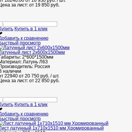
от 18240.00
от 16 930
руб.
/ шт.
Цена за лист: от
19 850
руб.
Купить
Купить в 1 клик
❤
Добавить к сравнению
Быстрый просмотр
Латунный лист 2x600x1500мм
Габариты:
2*600*1500мм
Материал:
Латунь Л63
Производитель:
Россия
В наличии
от 22940
от 20 750
руб.
/ шт.
Цена за лист: от
22 850
руб.
Купить
Купить в 1 клик
❤
Добавить к сравнению
Быстрый просмотр
Лист латунный 1х710х1510 мм Хромированный