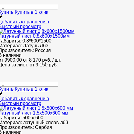
Купить
Купить в 1 клик
❤
Добавить к сравнению
Быстрый просмотр
Латунный лист 0,8x600x1500мм
Габариты:
0,8*600*1500
Материал:
Латунь Л63
Производитель:
Россия
В наличии
от 9900.00
от 8 170
руб.
/ шт.
Цена за лист: от
9 150
руб.
Купить
Купить в 1 клик
❤
Добавить к сравнению
Быстрый просмотр
Латунный лист 1,5x500x600 мм
Габариты:
500 х 600
Материал:
латунный сплав л63
Производитель:
Сербия
В наличии