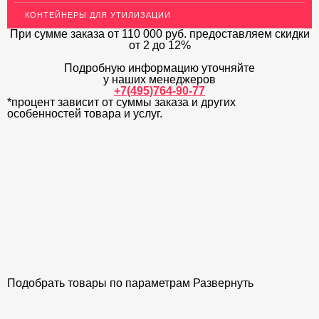
КОНТЕЙНЕРЫ ДЛЯ УТИЛИЗАЦИИ
ОГРАЖДЕНИЯ ДЛЯ ЛЕСТНИЦ
При сумме заказа
от 110 000 руб.
предоставляем скидки
от 2 до 12%
ЭЛЕКТРОДЫ
Подробную информацию уточняйте
ДЕКОРАТИВНЫЙ УГОЛОК
у наших менеджеров
+7(495)764-90-77
*процент зависит от суммы заказа и других
МЕТАЛЛИЧЕСКИЕ ПОРОГИ НАПОЛЬНЫЕ (ДЛЯ ПОЛА),
РАСКЛАДКА, ПЛИНТУС
особенностей товара и услуг.
ПОТОЛКИ
АКЦИИ
НЕДОРОГОЙ МЕТАЛЛОПРОКАТ
Подобрать товары по параметрам
Развернуть