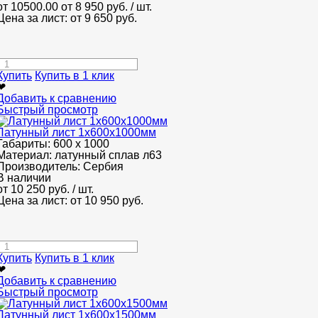
от 10500.00
от 8 950
руб.
/ шт.
Цена за лист: от
9 650
руб.
Купить
Купить в 1 клик
❤
Добавить к сравнению
Быстрый просмотр
Латунный лист 1x600x1000мм
Габариты:
600 х 1000
Материал:
латунный сплав л63
Производитель:
Сербия
В наличии
от
10 250
руб.
/ шт.
Цена за лист: от
10 950
руб.
Купить
Купить в 1 клик
❤
Добавить к сравнению
Быстрый просмотр
Латунный лист 1x600x1500мм