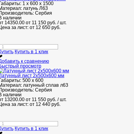
Габариты:
1 х 600 х 1500
Материал:
латунь Л63
Производитель:
Сербия
В наличии
от 14350.00
от 11 150
руб.
/ шт.
Цена за лист: от
12 650
руб.
Купить
Купить в 1 клик
❤
Добавить к сравнению
Быстрый просмотр
Латунный лист 2x500x600 мм
Габариты:
500 х 600
Материал:
латунный сплав л63
Производитель:
Сербия
В наличии
от 13200.00
от 11 550
руб.
/ шт.
Цена за лист: от
12 440
руб.
Купить
Купить в 1 клик
❤