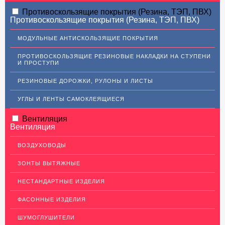
АЛЮМИНИЕВЫЙ ПРОКАТ
Противоскользящие покрытия (Резина, ТЭП, ПВХ)
Противоскользящие покрытия (Резина, ТЭП, ПВХ)
НЕРЖАВЕЮЩАЯ СТАЛЬ
МОДУЛЬНЫЕ АНТИСКОЛЬЗЯЩИЕ ПОКРЫТИЯ
МЕДНЫЙ ПРОКАТ
ПРОТИВОСКОЛЬЗЯЩИЕ РЕЗИНОВЫЕ НАКЛАДКИ НА СТУПЕНИ
И ПРОСТУПИ
ЛАТУННЫЙ ПРОКАТ
РЕЗИНОВЫЕ ДОРОЖКИ, РУЛОНЫ И ЛИСТЫ
Латунные листы
Уголок латунный
УГЛЫ И ЛЕНТЫ САМОКЛЕЯЩИЕСЯ
Пруток (круг) латунный
Вентиляция
Вентиляция
Латунная полоса
Латунный прокат Л63
ВОЗДУХОВОДЫ
Сетка латунная
ЗОНТЫ ВЫТЯЖНЫЕ
Трубы латунные
НЕСТАНДАРТНЫЕ ИЗДЕЛИЯ
Ковродержатели Латунь
ФАСОННЫЕ ИЗДЕЛИЯ
Швеллер (профиль) латунный
ШУМОГЛУШИТЕЛИ
ДЕКОР НЕРЖАВЕЙКА