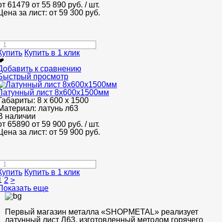
от 61479
от 55 890
руб.
/ шт.
Цена за лист: от
59 300
руб.
Купить
Купить в 1 клик
❤
Добавить к сравнению
Быстрый просмотр
Латунный лист 8x600x1500мм
Габариты:
8 х 600 х 1500
Материал:
латунь л63
В наличии
от 65890
от 59 900
руб.
/ шт.
Цена за лист: от
59 900
руб.
Купить
Купить в 1 клик
1
2
>
Показать еще
Первый магазин металла «SHOPMETAL» реализует
латунный лист Л63, изготовленный методом горячего