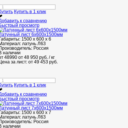
Купить
Купить в 1 клик
❤
Добавить к сравнению
Быстрый просмотр
Латунный лист 6x600x1500мм
Габариты:
1500 х 600 х 6
Материал:
латунь Л63
Производитель:
Россия
В наличии
от 48990
от 48 950
руб.
/ кг
Цена за лист: от
49 453
руб.
Купить
Купить в 1 клик
❤
Добавить к сравнению
Быстрый просмотр
Латунный лист 7x600x1500мм
Габариты:
1500 х 600 х 7
Материал:
латунь Л63
Производитель:
Россия
В наличии