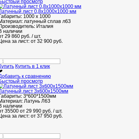
Быстрый просмотр
Латунный лист 0,8x1000x1000 мм
Габариты:
1000 х 1000
Материал:
латунный сплав л63
Производитель:
Италия
В наличии
от
29 860
руб.
/ шт.
Цена за лист: от
32 900
руб.
Купить
Купить в 1 клик
❤
Добавить к сравнению
Быстрый просмотр
Латунный лист 3x600x1500мм
Габариты:
3*600*1500мм
Материал:
Латунь Л63
В наличии
от 35500
от 29 990
руб.
/ шт.
Цена за лист: от
37 950
руб.