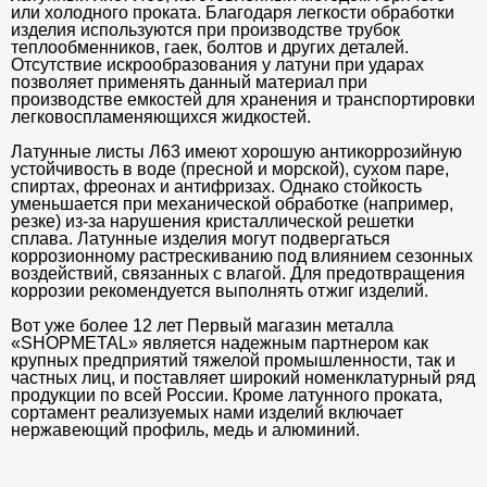
или холодного проката. Благодаря легкости обработки
изделия используются при производстве трубок
теплообменников, гаек, болтов и других деталей.
Отсутствие искрообразования у латуни при ударах
позволяет применять данный материал при
производстве емкостей для хранения и транспортировки
легковоспламеняющихся жидкостей.
Латунные листы Л63 имеют хорошую антикоррозийную
устойчивость в воде (пресной и морской), сухом паре,
спиртах, фреонах и антифризах. Однако стойкость
уменьшается при механической обработке (например,
резке) из-за нарушения кристаллической решетки
сплава. Латунные изделия могут подвергаться
коррозионному растрескиванию под влиянием сезонных
воздействий, связанных с влагой. Для предотвращения
коррозии рекомендуется выполнять отжиг изделий.
Вот уже более 12 лет Первый магазин металла
«SHOPMETAL» является надежным партнером как
крупных предприятий тяжелой промышленности, так и
частных лиц, и поставляет широкий номенклатурный ряд
продукции по всей России. Кроме латунного проката,
сортамент реализуемых нами изделий включает
нержавеющий профиль, медь и алюминий.