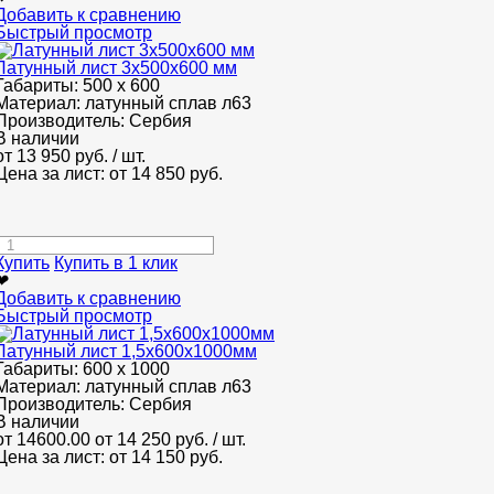
Добавить к сравнению
Быстрый просмотр
Латунный лист 3x500x600 мм
Габариты:
500 х 600
Материал:
латунный сплав л63
Производитель:
Сербия
В наличии
от
13 950
руб.
/ шт.
Цена за лист: от
14 850
руб.
Купить
Купить в 1 клик
❤
Добавить к сравнению
Быстрый просмотр
Латунный лист 1,5x600x1000мм
Габариты:
600 х 1000
Материал:
латунный сплав л63
Производитель:
Сербия
В наличии
от 14600.00
от 14 250
руб.
/ шт.
Цена за лист: от
14 150
руб.