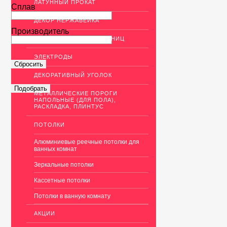
ЛАТУННЫЙ ПРОКАТ
Сплав
ДЕКОР НЕРЖАВЕЙКА
Производитель
ОГРАЖДЕНИЯ ДЛЯ ЛЕСТНИЦ
ЭЛЕКТРОДЫ
ДЕКОРАТИВНЫЙ УГОЛОК
МЕТАЛЛИЧЕСКИЕ ПОРОГИ
НАПОЛЬНЫЕ (ДЛЯ ПОЛА),
РАСКЛАДКА, ПЛИНТУС
ПОТОЛКИ
Алюминиевые реечные потолки для
ванных комнат
Зеркальные потолки
Кассетные потолки
Потолки в ванную комнату
АКЦИИ