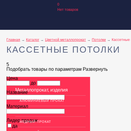
0
Нет товаров
Главная
Каталог
Цветной металлопрокат
Потолки
Кассетные 
КАССЕТНЫЕ ПОТОЛКИ
5
Подобрать товары по параметрам
Развернуть
Цена
до
Металлопрокат, изделия
Название
АЛЮМИНИЕВЫЙ ПРОКАТ
Материал
НЕРЖАВЕЮЩАЯ СТАЛЬ
Лидер продаж
МЕДНЫЙ ПРОКАТ
да