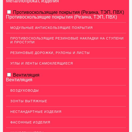
Металлопрокат, изделия
АЛЮМИНИЕВЫЙ ПРОКАТ
Противоскользящие покрытия (Резина, ТЭП, ПВХ)
Противоскользящие покрытия (Резина, ТЭП, ПВХ)
НЕРЖАВЕЮЩАЯ СТАЛЬ
МОДУЛЬНЫЕ АНТИСКОЛЬЗЯЩИЕ ПОКРЫТИЯ
Нержавеющие листы
ПРОТИВОСКОЛЬЗЯЩИЕ РЕЗИНОВЫЕ НАКЛАДКИ НА СТУПЕНИ
Уголки из нержавеющей стали
И ПРОСТУПИ
Пруток (круг) из нержавеющей стали
РЕЗИНОВЫЕ ДОРОЖКИ, РУЛОНЫ И ЛИСТЫ
Полоса из нержавейки
УГЛЫ И ЛЕНТЫ САМОКЛЕЯЩИЕСЯ
Нержавеющие трубы
Вентиляция
ПВЛ-листы
Вентиляция
Швеллер (профиль) нержавеющий
ВОЗДУХОВОДЫ
Сетка из нержавейки
ЗОНТЫ ВЫТЯЖНЫЕ
МЕДНЫЙ ПРОКАТ
НЕСТАНДАРТНЫЕ ИЗДЕЛИЯ
ЛАТУННЫЙ ПРОКАТ
ФАСОННЫЕ ИЗДЕЛИЯ
ДЕКОР НЕРЖАВЕЙКА