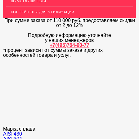
ШУМОГЛУШИТЕЛИ
ОГРАЖДЕНИЯ ДЛЯ ЛЕСТНИЦ
КОНТЕЙНЕРЫ ДЛЯ УТИЛИЗАЦИИ
ЭЛЕКТРОДЫ
При сумме заказа
от 110 000 руб.
предоставляем скидки
от 2 до 12%
ДЕКОРАТИВНЫЙ УГОЛОК
Подробную информацию уточняйте
у наших менеджеров
МЕТАЛЛИЧЕСКИЕ ПОРОГИ НАПОЛЬНЫЕ (ДЛЯ ПОЛА),
РАСКЛАДКА, ПЛИНТУС
+7(495)764-90-77
*процент зависит от суммы заказа и других
особенностей товара и услуг.
ПОТОЛКИ
АКЦИИ
НЕДОРОГОЙ МЕТАЛЛОПРОКАТ
Марка сплава
AISI 430
AISI 304