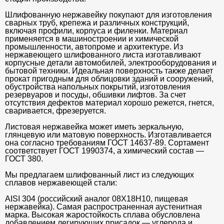
Шлифованную нержавейку покупают для изготовления
сварных труб, крепежа и различных конструкций,
включая профили, корпуса и филенки. Материал
применяется в машиностроении и химической
промышленности, автопроме и архитектуре. Из
нержавеющего шлифованного листа изготавливают
корпусные детали автомобилей, электрооборудования и
бытовой техники. Идеальная поверхность также делает
прокат пригодным для облицовки зданий и сооружений,
обустройства напольных покрытий, изготовления
резервуаров и посуды, обшивки лифтов. За счет
отсутствия дефектов материал хорошо режется, гнется,
сваривается, фрезеруется.
Листовая нержавейка может иметь зеркальную,
глянцевую или матовую поверхность. Изготавливается
она согласно требованиям ГОСТ 14637-89. Сортамент
соответствует ГОСТ 1990374, а химический состав —
ГОСТ 380.
Мы предлагаем шлифованный лист из следующих
сплавов нержавеющей стали:
AISI 304 (российский аналог 08Х18Н10, пищевая
нержавейка). Самая распространенная аустенитная
марка. Высокая жаростойкость сплава обусловлена
добавлением легирующих присадок — углерода и