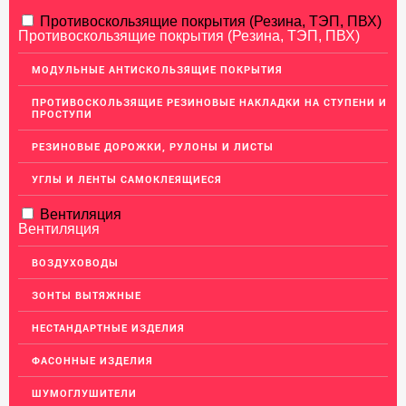
АЛЮМИНИЕВЫЙ ПРОКАТ
Противоскользящие покрытия (Резина, ТЭП, ПВХ)
Противоскользящие покрытия (Резина, ТЭП, ПВХ)
НЕРЖАВЕЮЩАЯ СТАЛЬ
МОДУЛЬНЫЕ АНТИСКОЛЬЗЯЩИЕ ПОКРЫТИЯ
МЕДНЫЙ ПРОКАТ
ПРОТИВОСКОЛЬЗЯЩИЕ РЕЗИНОВЫЕ НАКЛАДКИ НА СТУПЕНИ И
ПРОСТУПИ
Медный лист (листовая медь)
Медная панель
РЕЗИНОВЫЕ ДОРОЖКИ, РУЛОНЫ И ЛИСТЫ
Кровельная медь (медная кровля)
УГЛЫ И ЛЕНТЫ САМОКЛЕЯЩИЕСЯ
Медный (круг) пруток
Вентиляция
Вентиляция
Шины медные
Крепеж из меди
ВОЗДУХОВОДЫ
Медная лента
ЗОНТЫ ВЫТЯЖНЫЕ
Медные трубы
НЕСТАНДАРТНЫЕ ИЗДЕЛИЯ
Сетка медная
ФАСОННЫЕ ИЗДЕЛИЯ
Изделия из Меди
ШУМОГЛУШИТЕЛИ
Кабель, провод медный