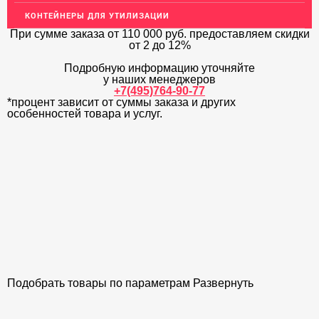
КОНТЕЙНЕРЫ ДЛЯ УТИЛИЗАЦИИ
ЛАТУННЫЙ ПРОКАТ
При сумме заказа
от 110 000 руб.
предоставляем скидки
ДЕКОР НЕРЖАВЕЙКА
от 2 до 12%
Подробную информацию уточняйте
ОГРАЖДЕНИЯ ДЛЯ ЛЕСТНИЦ
у наших менеджеров
+7(495)764-90-77
ЭЛЕКТРОДЫ
*процент зависит от суммы заказа и других
особенностей товара и услуг.
ДЕКОРАТИВНЫЙ УГОЛОК
МЕТАЛЛИЧЕСКИЕ ПОРОГИ НАПОЛЬНЫЕ (ДЛЯ ПОЛА),
РАСКЛАДКА, ПЛИНТУС
ПОТОЛКИ
АКЦИИ
НЕДОРОГОЙ МЕТАЛЛОПРОКАТ
Подобрать товары по параметрам
Развернуть