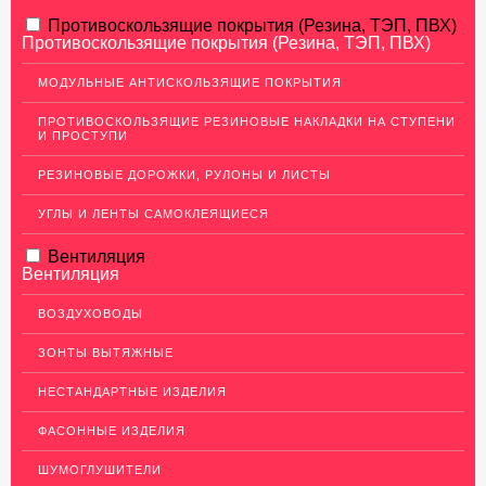
АЛЮМИНИЕВЫЙ ПРОКАТ
Противоскользящие покрытия (Резина, ТЭП, ПВХ)
Противоскользящие покрытия (Резина, ТЭП, ПВХ)
НЕРЖАВЕЮЩАЯ СТАЛЬ
МОДУЛЬНЫЕ АНТИСКОЛЬЗЯЩИЕ ПОКРЫТИЯ
МЕДНЫЙ ПРОКАТ
ПРОТИВОСКОЛЬЗЯЩИЕ РЕЗИНОВЫЕ НАКЛАДКИ НА СТУПЕНИ
И ПРОСТУПИ
Медный лист (листовая медь)
Медная панель
РЕЗИНОВЫЕ ДОРОЖКИ, РУЛОНЫ И ЛИСТЫ
Кровельная медь (медная кровля)
УГЛЫ И ЛЕНТЫ САМОКЛЕЯЩИЕСЯ
Медный (круг) пруток
Вентиляция
Вентиляция
Шины медные
Крепеж из меди
ВОЗДУХОВОДЫ
Медная лента
ЗОНТЫ ВЫТЯЖНЫЕ
Медные трубы
НЕСТАНДАРТНЫЕ ИЗДЕЛИЯ
Сетка медная
ФАСОННЫЕ ИЗДЕЛИЯ
Изделия из Меди
ШУМОГЛУШИТЕЛИ
Кабель, провод медный