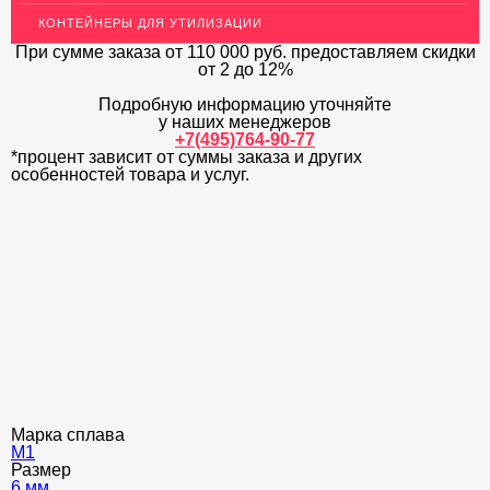
КОНТЕЙНЕРЫ ДЛЯ УТИЛИЗАЦИИ
ЛАТУННЫЙ ПРОКАТ
При сумме заказа
от 110 000 руб.
предоставляем скидки
ДЕКОР НЕРЖАВЕЙКА
от 2 до 12%
Подробную информацию уточняйте
ОГРАЖДЕНИЯ ДЛЯ ЛЕСТНИЦ
у наших менеджеров
+7(495)764-90-77
ЭЛЕКТРОДЫ
*процент зависит от суммы заказа и других
особенностей товара и услуг.
ДЕКОРАТИВНЫЙ УГОЛОК
МЕТАЛЛИЧЕСКИЕ ПОРОГИ НАПОЛЬНЫЕ (ДЛЯ ПОЛА),
РАСКЛАДКА, ПЛИНТУС
ПОТОЛКИ
АКЦИИ
НЕДОРОГОЙ МЕТАЛЛОПРОКАТ
Марка сплава
М1
Размер
6 мм