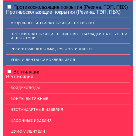
АЛЮМИНИЕВЫЙ ПРОКАТ
Противоскользящие покрытия (Резина, ТЭП, ПВХ)
Противоскользящие покрытия (Резина, ТЭП, ПВХ)
НЕРЖАВЕЮЩАЯ СТАЛЬ
МОДУЛЬНЫЕ АНТИСКОЛЬЗЯЩИЕ ПОКРЫТИЯ
МЕДНЫЙ ПРОКАТ
ПРОТИВОСКОЛЬЗЯЩИЕ РЕЗИНОВЫЕ НАКЛАДКИ НА СТУПЕНИ
И ПРОСТУПИ
ЛАТУННЫЙ ПРОКАТ
РЕЗИНОВЫЕ ДОРОЖКИ, РУЛОНЫ И ЛИСТЫ
Латунные листы
Уголок латунный
УГЛЫ И ЛЕНТЫ САМОКЛЕЯЩИЕСЯ
Пруток (круг) латунный
Вентиляция
Вентиляция
Латунная полоса
Латунный прокат Л63
ВОЗДУХОВОДЫ
Сетка латунная
ЗОНТЫ ВЫТЯЖНЫЕ
Трубы латунные
НЕСТАНДАРТНЫЕ ИЗДЕЛИЯ
Ковродержатели Латунь
ФАСОННЫЕ ИЗДЕЛИЯ
Швеллер (профиль) латунный
ШУМОГЛУШИТЕЛИ
ДЕКОР НЕРЖАВЕЙКА