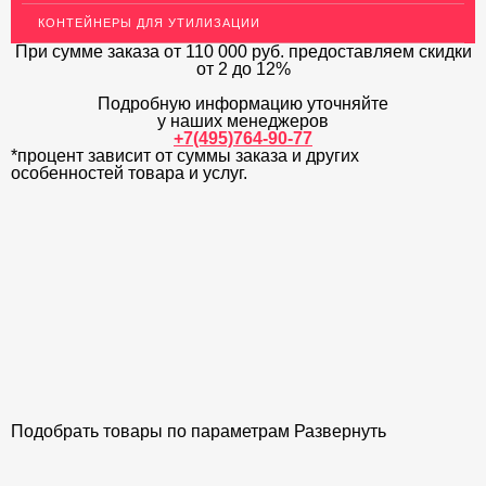
КОНТЕЙНЕРЫ ДЛЯ УТИЛИЗАЦИИ
ОГРАЖДЕНИЯ ДЛЯ ЛЕСТНИЦ
При сумме заказа
от 110 000 руб.
предоставляем скидки
от 2 до 12%
ЭЛЕКТРОДЫ
Подробную информацию уточняйте
ДЕКОРАТИВНЫЙ УГОЛОК
у наших менеджеров
+7(495)764-90-77
*процент зависит от суммы заказа и других
МЕТАЛЛИЧЕСКИЕ ПОРОГИ НАПОЛЬНЫЕ (ДЛЯ ПОЛА),
РАСКЛАДКА, ПЛИНТУС
особенностей товара и услуг.
ПОТОЛКИ
АКЦИИ
НЕДОРОГОЙ МЕТАЛЛОПРОКАТ
Подобрать товары по параметрам
Развернуть