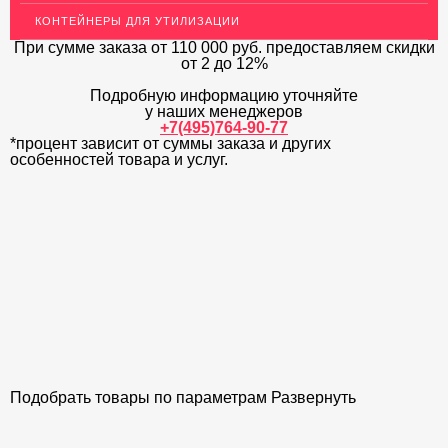
КОНТЕЙНЕРЫ ДЛЯ УТИЛИЗАЦИИ
ЛАТУННЫЙ ПРОКАТ
При сумме заказа
от 110 000 руб.
предоставляем скидки
ДЕКОР НЕРЖАВЕЙКА
от 2 до 12%
Подробную информацию уточняйте
ОГРАЖДЕНИЯ ДЛЯ ЛЕСТНИЦ
у наших менеджеров
+7(495)764-90-77
ЭЛЕКТРОДЫ
*процент зависит от суммы заказа и других
особенностей товара и услуг.
ДЕКОРАТИВНЫЙ УГОЛОК
МЕТАЛЛИЧЕСКИЕ ПОРОГИ НАПОЛЬНЫЕ (ДЛЯ ПОЛА),
РАСКЛАДКА, ПЛИНТУС
ПОТОЛКИ
АКЦИИ
НЕДОРОГОЙ МЕТАЛЛОПРОКАТ
Подобрать товары по параметрам
Развернуть