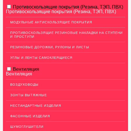
АЛЮМИНИЕВЫЙ ПРОКАТ
Противоскользящие покрытия (Резина, ТЭП, ПВХ)
Противоскользящие покрытия (Резина, ТЭП, ПВХ)
НЕРЖАВЕЮЩАЯ СТАЛЬ
МОДУЛЬНЫЕ АНТИСКОЛЬЗЯЩИЕ ПОКРЫТИЯ
МЕДНЫЙ ПРОКАТ
ПРОТИВОСКОЛЬЗЯЩИЕ РЕЗИНОВЫЕ НАКЛАДКИ НА СТУПЕНИ
И ПРОСТУПИ
Медный лист (листовая медь)
Медная панель
РЕЗИНОВЫЕ ДОРОЖКИ, РУЛОНЫ И ЛИСТЫ
Кровельная медь (медная кровля)
УГЛЫ И ЛЕНТЫ САМОКЛЕЯЩИЕСЯ
Медный (круг) пруток
Вентиляция
Вентиляция
Шины медные
Крепеж из меди
ВОЗДУХОВОДЫ
Медная лента
ЗОНТЫ ВЫТЯЖНЫЕ
Медные трубы
НЕСТАНДАРТНЫЕ ИЗДЕЛИЯ
Сетка медная
ФАСОННЫЕ ИЗДЕЛИЯ
Изделия из Меди
ШУМОГЛУШИТЕЛИ
Кабель, провод медный