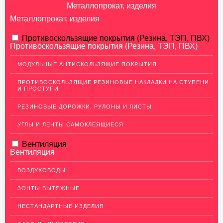
Металлопрокат, изделия
Металлопрокат, изделия
АЛЮМИНИЕВЫЙ ПРОКАТ
Противоскользящие покрытия (Резина, ТЭП, ПВХ)
Противоскользящие покрытия (Резина, ТЭП, ПВХ)
НЕРЖАВЕЮЩАЯ СТАЛЬ
МОДУЛЬНЫЕ АНТИСКОЛЬЗЯЩИЕ ПОКРЫТИЯ
Нержавеющие листы
ПРОТИВОСКОЛЬЗЯЩИЕ РЕЗИНОВЫЕ НАКЛАДКИ НА СТУПЕНИ
Уголки из нержавеющей стали
И ПРОСТУПИ
Пруток (круг) из нержавеющей стали
РЕЗИНОВЫЕ ДОРОЖКИ, РУЛОНЫ И ЛИСТЫ
Полоса из нержавейки
УГЛЫ И ЛЕНТЫ САМОКЛЕЯЩИЕСЯ
Нержавеющие трубы
Вентиляция
ПВЛ-листы
Вентиляция
Швеллер (профиль) нержавеющий
ВОЗДУХОВОДЫ
Сетка из нержавейки
ЗОНТЫ ВЫТЯЖНЫЕ
МЕДНЫЙ ПРОКАТ
НЕСТАНДАРТНЫЕ ИЗДЕЛИЯ
ЛАТУННЫЙ ПРОКАТ