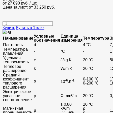
от
27 890
руб.
/ шт.
Цена за лист: от
33 250
руб.
Купить
Купить в 1 клик
Условные
Единица
Наименование
Температура
З
обозначения
измерения
Плотность
d
-
4 °C
7
Температура
-
°C
-
1
плавления
Удельная
c
J/kg.K
20 °C
5
теплоемкость
Тепловое
k
W/m.K
20 °C
1
расширение
Средний
коэффициент
0-100 °C
1
-6
-1
α
10
.K
теплового
0-200 °C
1
расширения
Электрическое
удельное
ρ
Ω mm²/m
20 °C
0
сопротивление
в 0.80
20 °C
Магнитная
kA/m
ρ
μ
1
проницаемость
DC или
ρ