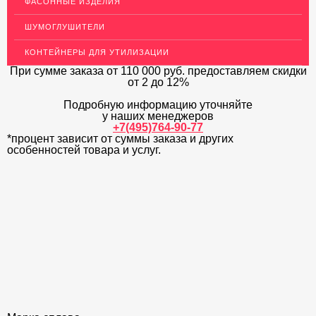
ФАСОННЫЕ ИЗДЕЛИЯ
ДЕКОР НЕРЖАВЕЙКА
ШУМОГЛУШИТЕЛИ
ОГРАЖДЕНИЯ ДЛЯ ЛЕСТНИЦ
КОНТЕЙНЕРЫ ДЛЯ УТИЛИЗАЦИИ
ЭЛЕКТРОДЫ
При сумме заказа
от 110 000 руб.
предоставляем скидки
от 2 до 12%
ДЕКОРАТИВНЫЙ УГОЛОК
Подробную информацию уточняйте
у наших менеджеров
МЕТАЛЛИЧЕСКИЕ ПОРОГИ НАПОЛЬНЫЕ (ДЛЯ ПОЛА),
РАСКЛАДКА, ПЛИНТУС
+7(495)764-90-77
*процент зависит от суммы заказа и других
особенностей товара и услуг.
ПОТОЛКИ
АКЦИИ
НЕДОРОГОЙ МЕТАЛЛОПРОКАТ