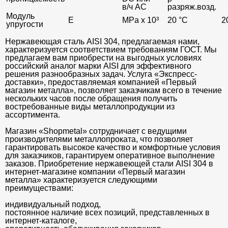
в/ч AC
разряж.возд.
Модуль
E
MPa x 10³
20 °C
2
упругости
Нержавеющая сталь AISI 304, предлагаемая нами,
характеризуется соответствием требованиям ГОСТ. Мы
предлагаем вам приобрести на выгодных условиях
российский аналог марки AISI для эффективного
решения разнообразных задач. Услуга «Экспресс-
доставки», предоставляемая компанией «Первый
магазин металла», позволяет заказчикам всего в течение
нескольких часов после обращения получить
востребованные виды металлопродукции из
ассортимента.
Магазин «Shopmetal» сотрудничает с ведущими
производителями металлопроката, что позволяет
гарантировать высокое качество и комфортные условия
для заказчиков, гарантируем оперативное выполнение
заказов. Приобретение нержавеющей стали AISI 304 в
интернет-магазине компании «Первый магазин
металла» характеризуется следующими
преимуществами:
индивидуальный подход,
постоянное наличие всех позиций, представленных в
интернет-каталоге,