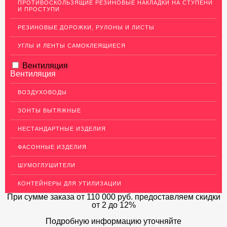
ПРОТИВОСКОЛЬЗЯЩИЕ РЕЗИНОВЫЕ НАКЛАДКИ НА СТУПЕНИ
И ПРОСТУПИ
ЛАТУННЫЙ ПРОКАТ
РЕЗИНОВЫЕ ДОРОЖКИ, РУЛОНЫ И ЛИСТЫ
ДЕКОР НЕРЖАВЕЙКА
УГЛЫ И ЛЕНТЫ САМОКЛЕЯЩИЕСЯ
ОГРАЖДЕНИЯ ДЛЯ ЛЕСТНИЦ
Вентиляция
ЭЛЕКТРОДЫ
Вентиляция
ДЕКОРАТИВНЫЙ УГОЛОК
ВОЗДУХОВОДЫ
МЕТАЛЛИЧЕСКИЕ ПОРОГИ НАПОЛЬНЫЕ (ДЛЯ ПОЛА),
РАСКЛАДКА, ПЛИНТУС
ЗОНТЫ ВЫТЯЖНЫЕ
ПОТОЛКИ
НЕСТАНДАРТНЫЕ ИЗДЕЛИЯ
АКЦИИ
ФАСОННЫЕ ИЗДЕЛИЯ
НЕДОРОГОЙ МЕТАЛЛОПРОКАТ
ШУМОГЛУШИТЕЛИ
КОНТЕЙНЕРЫ ДЛЯ УТИЛИЗАЦИИ
При сумме заказа
от 110 000 руб.
предоставляем скидки
от 2 до 12%
Подробную информацию уточняйте