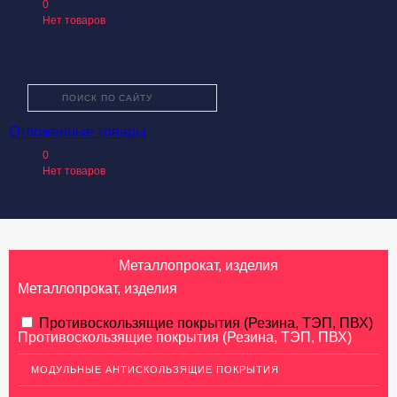
0
Нет товаров
Отложенные товары
О КОМПАНИИ
0
КАТАЛОГ ТОВАРОВ
Нет товаров
УСЛУГИ
ПРОИЗВОДИТЕЛИ
КАК КУПИТЬ
Металлопрокат, изделия
ДОСТАВКА И ОПЛАТА
Металлопрокат, изделия
КОНТАКТЫ
АЛЮМИНИЕВЫЙ ПРОКАТ
Противоскользящие покрытия (Резина, ТЭП, ПВХ)
Противоскользящие покрытия (Резина, ТЭП, ПВХ)
НЕРЖАВЕЮЩАЯ СТАЛЬ
МОДУЛЬНЫЕ АНТИСКОЛЬЗЯЩИЕ ПОКРЫТИЯ
МЕДНЫЙ ПРОКАТ