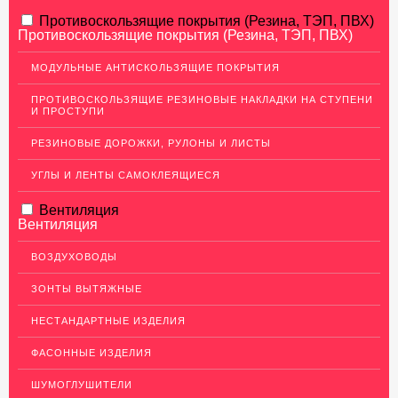
АЛЮМИНИЕВЫЙ ПРОКАТ
Противоскользящие покрытия (Резина, ТЭП, ПВХ)
Противоскользящие покрытия (Резина, ТЭП, ПВХ)
НЕРЖАВЕЮЩАЯ СТАЛЬ
МОДУЛЬНЫЕ АНТИСКОЛЬЗЯЩИЕ ПОКРЫТИЯ
МЕДНЫЙ ПРОКАТ
ПРОТИВОСКОЛЬЗЯЩИЕ РЕЗИНОВЫЕ НАКЛАДКИ НА СТУПЕНИ
И ПРОСТУПИ
Медный лист (листовая медь)
Медная панель
РЕЗИНОВЫЕ ДОРОЖКИ, РУЛОНЫ И ЛИСТЫ
Кровельная медь (медная кровля)
УГЛЫ И ЛЕНТЫ САМОКЛЕЯЩИЕСЯ
Медный (круг) пруток
Вентиляция
Вентиляция
Шины медные
Крепеж из меди
ВОЗДУХОВОДЫ
Медная лента
ЗОНТЫ ВЫТЯЖНЫЕ
Медные трубы
НЕСТАНДАРТНЫЕ ИЗДЕЛИЯ
Сетка медная
ФАСОННЫЕ ИЗДЕЛИЯ
Изделия из Меди
ШУМОГЛУШИТЕЛИ
Кабель, провод медный