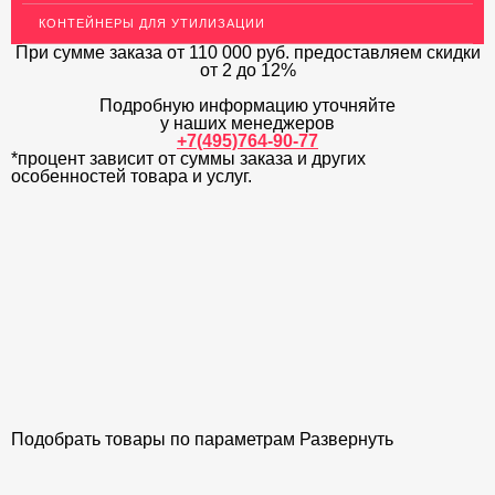
КОНТЕЙНЕРЫ ДЛЯ УТИЛИЗАЦИИ
ЛАТУННЫЙ ПРОКАТ
При сумме заказа
от 110 000 руб.
предоставляем скидки
ДЕКОР НЕРЖАВЕЙКА
от 2 до 12%
Подробную информацию уточняйте
ОГРАЖДЕНИЯ ДЛЯ ЛЕСТНИЦ
у наших менеджеров
+7(495)764-90-77
ЭЛЕКТРОДЫ
*процент зависит от суммы заказа и других
особенностей товара и услуг.
ДЕКОРАТИВНЫЙ УГОЛОК
МЕТАЛЛИЧЕСКИЕ ПОРОГИ НАПОЛЬНЫЕ (ДЛЯ ПОЛА),
РАСКЛАДКА, ПЛИНТУС
ПОТОЛКИ
АКЦИИ
НЕДОРОГОЙ МЕТАЛЛОПРОКАТ
Подобрать товары по параметрам
Развернуть