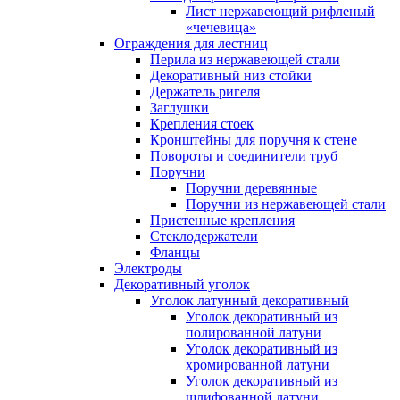
Лист нержавеющий рифленый
«чечевица»
Ограждения для лестниц
Перила из нержавеющей стали
Декоративный низ стойки
Держатель ригеля
Заглушки
Крепления стоек
Кронштейны для поручня к стене
Повороты и соединители труб
Поручни
Поручни деревянные
Поручни из нержавеющей стали
Пристенные крепления
Стеклодержатели
Фланцы
Электроды
Декоративный уголок
Уголок латунный декоративный
Уголок декоративный из
полированной латуни
Уголок декоративный из
хромированной латуни
Уголок декоративный из
шлифованной латуни