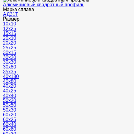
Алюминиевый квадратный профиль
Марка сплава
АД31Т
Размер
10x10
12x25
15х15
20х10
20х20
25х25
30х15
30х20
30х30
30х80
35х35
40х180
40х80
40х20
40х25
40х40
50х20
50х50
50х30
60х20
60х25
60х40
60х60
60х30