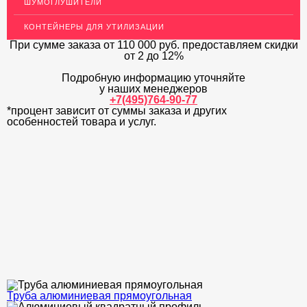
ШУМОГЛУШИТЕЛИ
ДЕКОР НЕРЖАВЕЙКА
КОНТЕЙНЕРЫ ДЛЯ УТИЛИЗАЦИИ
ОГРАЖДЕНИЯ ДЛЯ ЛЕСТНИЦ
При сумме заказа
от 110 000 руб.
предоставляем скидки
от 2 до 12%
ЭЛЕКТРОДЫ
Подробную информацию уточняйте
ДЕКОРАТИВНЫЙ УГОЛОК
у наших менеджеров
+7(495)764-90-77
*процент зависит от суммы заказа и других
МЕТАЛЛИЧЕСКИЕ ПОРОГИ НАПОЛЬНЫЕ (ДЛЯ ПОЛА),
РАСКЛАДКА, ПЛИНТУС
особенностей товара и услуг.
ПОТОЛКИ
АКЦИИ
НЕДОРОГОЙ МЕТАЛЛОПРОКАТ
Труба алюминиевая прямоугольная