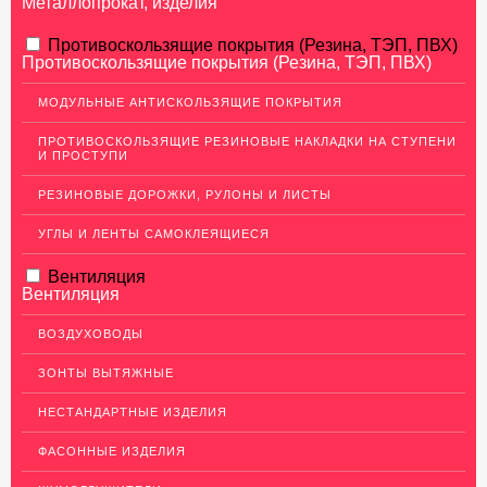
Металлопрокат, изделия
АЛЮМИНИЕВЫЙ ПРОКАТ
Противоскользящие покрытия (Резина, ТЭП, ПВХ)
Противоскользящие покрытия (Резина, ТЭП, ПВХ)
Перфорированный лист
МОДУЛЬНЫЕ АНТИСКОЛЬЗЯЩИЕ ПОКРЫТИЯ
Алюминиевые листы
ПРОТИВОСКОЛЬЗЯЩИЕ РЕЗИНОВЫЕ НАКЛАДКИ НА СТУПЕНИ
Гладкие алюминиевые листы
И ПРОСТУПИ
Рифленые алюминиевые листы
РЕЗИНОВЫЕ ДОРОЖКИ, РУЛОНЫ И ЛИСТЫ
Алюминиевые профили
УГЛЫ И ЛЕНТЫ САМОКЛЕЯЩИЕСЯ
Гафрированные алюминиевые листы
Вентиляция
Алюминиевые трубы
Вентиляция
Профиль для гипсокартона, МДФ, панелей
ВОЗДУХОВОДЫ
Ящики из алюминия
ЗОНТЫ ВЫТЯЖНЫЕ
НЕРЖАВЕЮЩАЯ СТАЛЬ
НЕСТАНДАРТНЫЕ ИЗДЕЛИЯ
МЕДНЫЙ ПРОКАТ
ФАСОННЫЕ ИЗДЕЛИЯ
ЛАТУННЫЙ ПРОКАТ