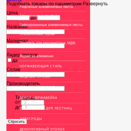
Подобрать товары по параметрам
Развернуть
Рифленые алюминиевые листы
Цена
Алюминиевые профили
до
Гафрированные алюминиевые листы
Название
Алюминиевые трубы
Материал
Профиль для гипсокартона, МДФ,
панелей
Лидер продаж
Ящики из алюминия
да
НЕРЖАВЕЮЩАЯ СТАЛЬ
Сплав
МЕДНЫЙ ПРОКАТ
Производитель
ЛАТУННЫЙ ПРОКАТ
Толщина
ДЕКОР НЕРЖАВЕЙКА
от
до
ОГРАЖДЕНИЯ ДЛЯ ЛЕСТНИЦ
ЭЛЕКТРОДЫ
ДЕКОРАТИВНЫЙ УГОЛОК