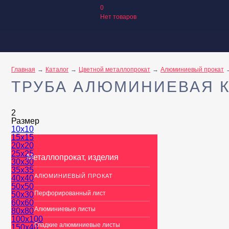
0
Нет товаров
Главная
Каталог
Цветной металлопрокат
Алюминиевый прокат
ТРУБА АЛЮМИНИЕВАЯ К
2
Размер
10х10
15х15
20х20
25х25
Металлопрокат, изделия
30х30
35х35
АЛЮМИНИЕВЫЙ ПРОКАТ
40х40
50х50
Перфорированный лист
50х30
60х60
Алюминиевые листы
80х80
100х100
Гладкие алюминиевые листы
150х40