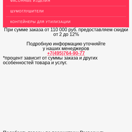
ФАСОННЫЕ ИЗДЕЛИЯ
ДЕКОР НЕРЖАВЕЙКА
ШУМОГЛУШИТЕЛИ
ОГРАЖДЕНИЯ ДЛЯ ЛЕСТНИЦ
КОНТЕЙНЕРЫ ДЛЯ УТИЛИЗАЦИИ
ЭЛЕКТРОДЫ
При сумме заказа
от 110 000 руб.
предоставляем скидки
от 2 до 12%
ДЕКОРАТИВНЫЙ УГОЛОК
Подробную информацию уточняйте
у наших менеджеров
МЕТАЛЛИЧЕСКИЕ ПОРОГИ НАПОЛЬНЫЕ (ДЛЯ ПОЛА),
РАСКЛАДКА, ПЛИНТУС
+7(495)764-90-77
*процент зависит от суммы заказа и других
особенностей товара и услуг.
ПОТОЛКИ
АКЦИИ
НЕДОРОГОЙ МЕТАЛЛОПРОКАТ