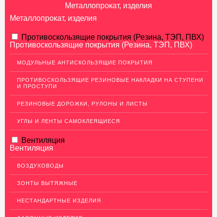
Металлопрокат, изделия
Металлопрокат, изделия
АЛЮМИНИЕВЫЙ ПРОКАТ
Противоскользящие покрытия (Резина, ТЭП, ПВХ)
Противоскользящие покрытия (Резина, ТЭП, ПВХ)
НЕРЖАВЕЮЩАЯ СТАЛЬ
МОДУЛЬНЫЕ АНТИСКОЛЬЗЯЩИЕ ПОКРЫТИЯ
Нержавеющие листы
ПРОТИВОСКОЛЬЗЯЩИЕ РЕЗИНОВЫЕ НАКЛАДКИ НА СТУПЕНИ
Уголки из нержавеющей стали
И ПРОСТУПИ
Пруток (круг) из нержавеющей стали
РЕЗИНОВЫЕ ДОРОЖКИ, РУЛОНЫ И ЛИСТЫ
Полоса из нержавейки
УГЛЫ И ЛЕНТЫ САМОКЛЕЯЩИЕСЯ
Нержавеющие трубы
Вентиляция
ПВЛ-листы
Вентиляция
Швеллер (профиль) нержавеющий
ВОЗДУХОВОДЫ
Сетка из нержавейки
ЗОНТЫ ВЫТЯЖНЫЕ
МЕДНЫЙ ПРОКАТ
НЕСТАНДАРТНЫЕ ИЗДЕЛИЯ
ЛАТУННЫЙ ПРОКАТ