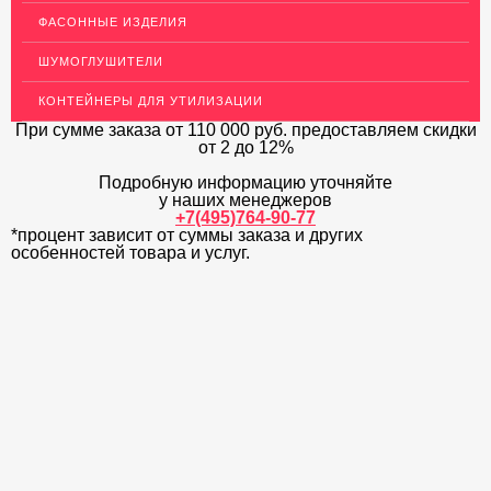
ФАСОННЫЕ ИЗДЕЛИЯ
ЛАТУННЫЙ ПРОКАТ
ШУМОГЛУШИТЕЛИ
ДЕКОР НЕРЖАВЕЙКА
КОНТЕЙНЕРЫ ДЛЯ УТИЛИЗАЦИИ
ОГРАЖДЕНИЯ ДЛЯ ЛЕСТНИЦ
При сумме заказа
от 110 000 руб.
предоставляем скидки
от 2 до 12%
ЭЛЕКТРОДЫ
Подробную информацию уточняйте
ДЕКОРАТИВНЫЙ УГОЛОК
у наших менеджеров
+7(495)764-90-77
*процент зависит от суммы заказа и других
МЕТАЛЛИЧЕСКИЕ ПОРОГИ НАПОЛЬНЫЕ (ДЛЯ ПОЛА),
РАСКЛАДКА, ПЛИНТУС
особенностей товара и услуг.
ПОТОЛКИ
АКЦИИ
НЕДОРОГОЙ МЕТАЛЛОПРОКАТ