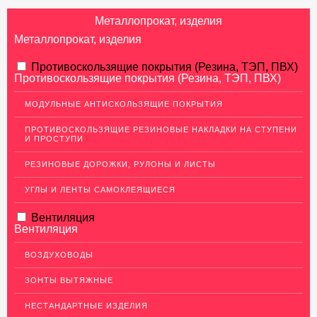
Металлопрокат, изделия
Металлопрокат, изделия
АЛЮМИНИЕВЫЙ ПРОКАТ
Противоскользящие покрытия (Резина, ТЭП, ПВХ)
Противоскользящие покрытия (Резина, ТЭП, ПВХ)
Перфорированный лист
МОДУЛЬНЫЕ АНТИСКОЛЬЗЯЩИЕ ПОКРЫТИЯ
Алюминиевые листы
ПРОТИВОСКОЛЬЗЯЩИЕ РЕЗИНОВЫЕ НАКЛАДКИ НА СТУПЕНИ
Гладкие алюминиевые листы
И ПРОСТУПИ
Рифленые алюминиевые листы
РЕЗИНОВЫЕ ДОРОЖКИ, РУЛОНЫ И ЛИСТЫ
Алюминиевые профили
УГЛЫ И ЛЕНТЫ САМОКЛЕЯЩИЕСЯ
Гафрированные алюминиевые листы
Вентиляция
Алюминиевые трубы
Вентиляция
Профиль для гипсокартона, МДФ, панелей
ВОЗДУХОВОДЫ
Ящики из алюминия
ЗОНТЫ ВЫТЯЖНЫЕ
НЕРЖАВЕЮЩАЯ СТАЛЬ
НЕСТАНДАРТНЫЕ ИЗДЕЛИЯ
МЕДНЫЙ ПРОКАТ