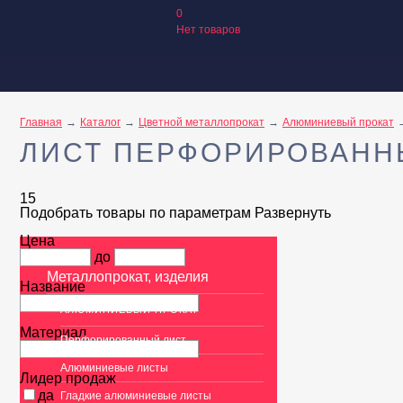
0
Нет товаров
Главная
Каталог
Цветной металлопрокат
Алюминиевый прокат
ЛИСТ ПЕРФОРИРОВАНН
15
Подобрать товары по параметрам
Развернуть
Цена
до
Металлопрокат, изделия
Название
АЛЮМИНИЕВЫЙ ПРОКАТ
Материал
Перфорированный лист
Алюминиевые листы
Лидер продаж
да
Гладкие алюминиевые листы