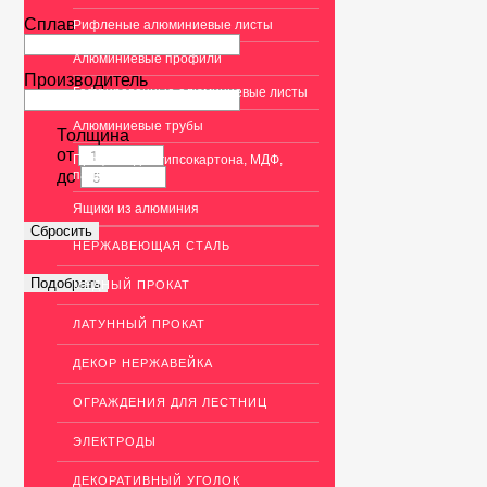
Сплав
Рифленые алюминиевые листы
Алюминиевые профили
Производитель
Гафрированные алюминиевые листы
Алюминиевые трубы
Толщина
от
Профиль для гипсокартона, МДФ,
до
панелей
Ящики из алюминия
НЕРЖАВЕЮЩАЯ СТАЛЬ
МЕДНЫЙ ПРОКАТ
ЛАТУННЫЙ ПРОКАТ
ДЕКОР НЕРЖАВЕЙКА
ОГРАЖДЕНИЯ ДЛЯ ЛЕСТНИЦ
ЭЛЕКТРОДЫ
ДЕКОРАТИВНЫЙ УГОЛОК