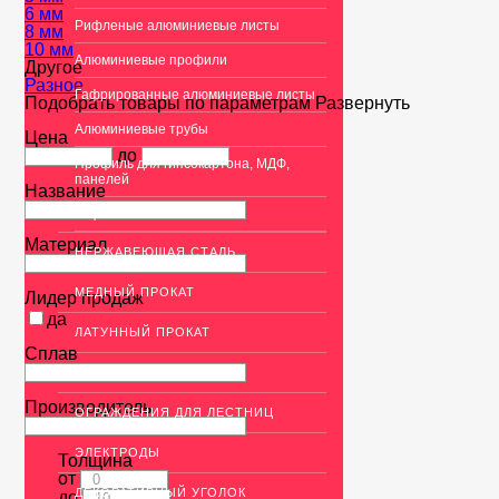
6 мм
Рифленые алюминиевые листы
8 мм
10 мм
Алюминиевые профили
Другое
Разное
Гафрированные алюминиевые листы
Подобрать товары по параметрам
Развернуть
Алюминиевые трубы
Цена
до
Профиль для гипсокартона, МДФ,
панелей
Название
Ящики из алюминия
Материал
НЕРЖАВЕЮЩАЯ СТАЛЬ
МЕДНЫЙ ПРОКАТ
Лидер продаж
да
ЛАТУННЫЙ ПРОКАТ
Сплав
ДЕКОР НЕРЖАВЕЙКА
Производитель
ОГРАЖДЕНИЯ ДЛЯ ЛЕСТНИЦ
ЭЛЕКТРОДЫ
Толщина
от
ДЕКОРАТИВНЫЙ УГОЛОК
до