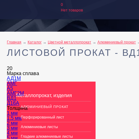
0
Нет товаров
Главная
Каталог
Цветной металлопрокат
Алюминиевый прокат
ЛИСТОВОЙ ПРОКАТ - ВД
20
Марка сплава
АД1М
АМГ
А5
АМГ2М
Металлопрокат, изделия
ВД1
Д16А
АЛЮМИНИЕВЫЙ ПРОКАТ
Толщина
1 мм
Перфорированный лист
1.5 мм
2 мм
Алюминиевые листы
3 мм
4 мм
Гладкие алюминиевые листы
5 мм