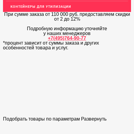
КОНТЕЙНЕРЫ ДЛЯ УТИЛИЗАЦИИ
ОГРАЖДЕНИЯ ДЛЯ ЛЕСТНИЦ
При сумме заказа
от 110 000 руб.
предоставляем скидки
от 2 до 12%
ЭЛЕКТРОДЫ
Подробную информацию уточняйте
ДЕКОРАТИВНЫЙ УГОЛОК
у наших менеджеров
+7(495)764-90-77
МЕТАЛЛИЧЕСКИЕ ПОРОГИ НАПОЛЬНЫЕ (ДЛЯ ПОЛА),
*процент зависит от суммы заказа и других
РАСКЛАДКА, ПЛИНТУС
особенностей товара и услуг.
ПОТОЛКИ
АКЦИИ
НЕДОРОГОЙ МЕТАЛЛОПРОКАТ
Подобрать товары по параметрам
Развернуть