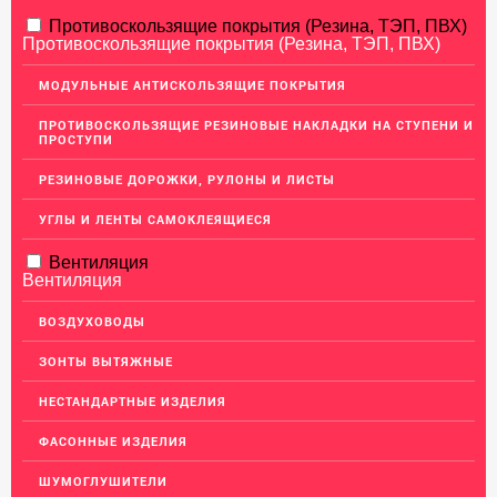
АЛЮМИНИЕВЫЙ ПРОКАТ
Противоскользящие покрытия (Резина, ТЭП, ПВХ)
Противоскользящие покрытия (Резина, ТЭП, ПВХ)
НЕРЖАВЕЮЩАЯ СТАЛЬ
МОДУЛЬНЫЕ АНТИСКОЛЬЗЯЩИЕ ПОКРЫТИЯ
МЕДНЫЙ ПРОКАТ
ПРОТИВОСКОЛЬЗЯЩИЕ РЕЗИНОВЫЕ НАКЛАДКИ НА СТУПЕНИ И
ПРОСТУПИ
ЛАТУННЫЙ ПРОКАТ
РЕЗИНОВЫЕ ДОРОЖКИ, РУЛОНЫ И ЛИСТЫ
Латунные листы
Уголок латунный
УГЛЫ И ЛЕНТЫ САМОКЛЕЯЩИЕСЯ
Пруток (круг) латунный
Вентиляция
Вентиляция
Латунная полоса
Латунный прокат Л63
ВОЗДУХОВОДЫ
Сетка латунная
ЗОНТЫ ВЫТЯЖНЫЕ
Трубы латунные
НЕСТАНДАРТНЫЕ ИЗДЕЛИЯ
Ковродержатели Латунь
ФАСОННЫЕ ИЗДЕЛИЯ
Швеллер (профиль) латунный
ШУМОГЛУШИТЕЛИ
ДЕКОР НЕРЖАВЕЙКА