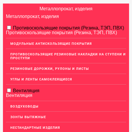
Металлопрокат, изделия
Металлопрокат, изделия
АЛЮМИНИЕВЫЙ ПРОКАТ
Противоскользящие покрытия (Резина, ТЭП, ПВХ)
Противоскользящие покрытия (Резина, ТЭП, ПВХ)
Перфорированный лист
МОДУЛЬНЫЕ АНТИСКОЛЬЗЯЩИЕ ПОКРЫТИЯ
Алюминиевые листы
ПРОТИВОСКОЛЬЗЯЩИЕ РЕЗИНОВЫЕ НАКЛАДКИ НА СТУПЕНИ И
Гладкие алюминиевые листы
ПРОСТУПИ
Рифленые алюминиевые листы
РЕЗИНОВЫЕ ДОРОЖКИ, РУЛОНЫ И ЛИСТЫ
Алюминиевые профили
УГЛЫ И ЛЕНТЫ САМОКЛЕЯЩИЕСЯ
Гафрированные алюминиевые листы
Вентиляция
Алюминиевые трубы
Вентиляция
Профиль для гипсокартона, МДФ, панелей
ВОЗДУХОВОДЫ
Ящики из алюминия
ЗОНТЫ ВЫТЯЖНЫЕ
НЕРЖАВЕЮЩАЯ СТАЛЬ
НЕСТАНДАРТНЫЕ ИЗДЕЛИЯ
МЕДНЫЙ ПРОКАТ