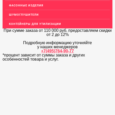
ФАСОННЫЕ ИЗДЕЛИЯ
ЛАТУННЫЙ ПРОКАТ
ШУМОГЛУШИТЕЛИ
ДЕКОР НЕРЖАВЕЙКА
КОНТЕЙНЕРЫ ДЛЯ УТИЛИЗАЦИИ
ОГРАЖДЕНИЯ ДЛЯ ЛЕСТНИЦ
При сумме заказа
от 110 000 руб.
предоставляем скидки
от 2 до 12%
ЭЛЕКТРОДЫ
Подробную информацию уточняйте
ДЕКОРАТИВНЫЙ УГОЛОК
у наших менеджеров
+7(495)764-90-77
МЕТАЛЛИЧЕСКИЕ ПОРОГИ НАПОЛЬНЫЕ (ДЛЯ ПОЛА),
*процент зависит от суммы заказа и других
РАСКЛАДКА, ПЛИНТУС
особенностей товара и услуг.
ПОТОЛКИ
АКЦИИ
НЕДОРОГОЙ МЕТАЛЛОПРОКАТ