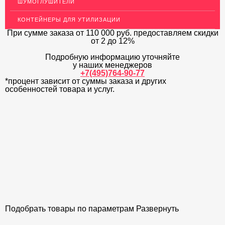
ШУМОГЛУШИТЕЛИ
ОГРАЖДЕНИЯ ДЛЯ ЛЕСТНИЦ
КОНТЕЙНЕРЫ ДЛЯ УТИЛИЗАЦИИ
ЭЛЕКТРОДЫ
При сумме заказа
от 110 000 руб.
предоставляем скидки
от 2 до 12%
ДЕКОРАТИВНЫЙ УГОЛОК
Подробную информацию уточняйте
у наших менеджеров
МЕТАЛЛИЧЕСКИЕ ПОРОГИ НАПОЛЬНЫЕ (ДЛЯ ПОЛА),
РАСКЛАДКА, ПЛИНТУС
+7(495)764-90-77
*процент зависит от суммы заказа и других
особенностей товара и услуг.
ПОТОЛКИ
АКЦИИ
НЕДОРОГОЙ МЕТАЛЛОПРОКАТ
Подобрать товары по параметрам
Развернуть