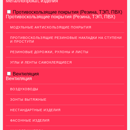
Металлопрокат, изделия
АЛЮМИНИЕВЫЙ ПРОКАТ
Противоскользящие покрытия (Резина, ТЭП, ПВХ)
Противоскользящие покрытия (Резина, ТЭП, ПВХ)
НЕРЖАВЕЮЩАЯ СТАЛЬ
МОДУЛЬНЫЕ АНТИСКОЛЬЗЯЩИЕ ПОКРЫТИЯ
Нержавеющие листы
ПРОТИВОСКОЛЬЗЯЩИЕ РЕЗИНОВЫЕ НАКЛАДКИ НА СТУПЕНИ
Уголки из нержавеющей стали
И ПРОСТУПИ
Пруток (круг) из нержавеющей стали
РЕЗИНОВЫЕ ДОРОЖКИ, РУЛОНЫ И ЛИСТЫ
Полоса из нержавейки
УГЛЫ И ЛЕНТЫ САМОКЛЕЯЩИЕСЯ
Нержавеющие трубы
Вентиляция
ПВЛ-листы
Вентиляция
Швеллер (профиль) нержавеющий
ВОЗДУХОВОДЫ
Сетка из нержавейки
ЗОНТЫ ВЫТЯЖНЫЕ
МЕДНЫЙ ПРОКАТ
НЕСТАНДАРТНЫЕ ИЗДЕЛИЯ
ЛАТУННЫЙ ПРОКАТ
ФАСОННЫЕ ИЗДЕЛИЯ
ДЕКОР НЕРЖАВЕЙКА