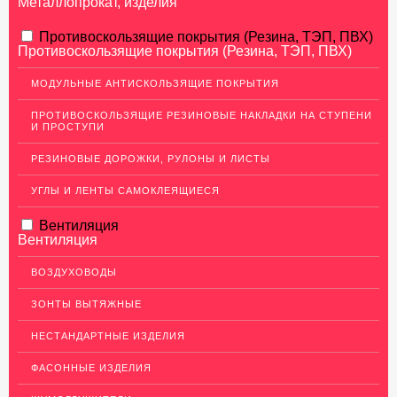
Металлопрокат, изделия
АЛЮМИНИЕВЫЙ ПРОКАТ
Противоскользящие покрытия (Резина, ТЭП, ПВХ)
Противоскользящие покрытия (Резина, ТЭП, ПВХ)
НЕРЖАВЕЮЩАЯ СТАЛЬ
МОДУЛЬНЫЕ АНТИСКОЛЬЗЯЩИЕ ПОКРЫТИЯ
МЕДНЫЙ ПРОКАТ
ПРОТИВОСКОЛЬЗЯЩИЕ РЕЗИНОВЫЕ НАКЛАДКИ НА СТУПЕНИ
И ПРОСТУПИ
ЛАТУННЫЙ ПРОКАТ
РЕЗИНОВЫЕ ДОРОЖКИ, РУЛОНЫ И ЛИСТЫ
ДЕКОР НЕРЖАВЕЙКА
УГЛЫ И ЛЕНТЫ САМОКЛЕЯЩИЕСЯ
ОГРАЖДЕНИЯ ДЛЯ ЛЕСТНИЦ
Вентиляция
ЭЛЕКТРОДЫ
Вентиляция
ДЕКОРАТИВНЫЙ УГОЛОК
ВОЗДУХОВОДЫ
Уголок латунный декоративный
ЗОНТЫ ВЫТЯЖНЫЕ
Уголок нержавеющий декоративный
НЕСТАНДАРТНЫЕ ИЗДЕЛИЯ
Уголок медный декоративный
ФАСОННЫЕ ИЗДЕЛИЯ
Уголок алюминиевый декоративный