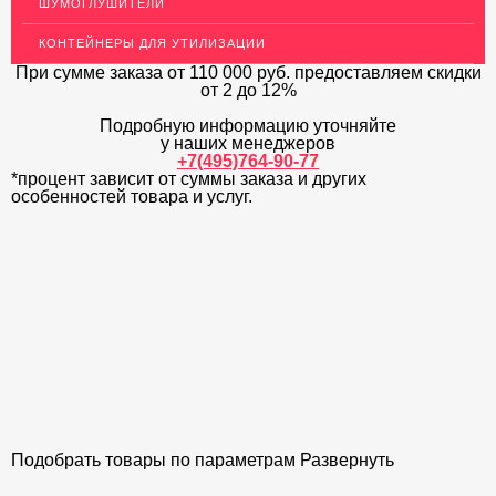
Декоративный пластиковый уголок для стен
ШУМОГЛУШИТЕЛИ
МЕТАЛЛИЧЕСКИЕ ПОРОГИ НАПОЛЬНЫЕ (ДЛЯ ПОЛА),
КОНТЕЙНЕРЫ ДЛЯ УТИЛИЗАЦИИ
РАСКЛАДКА, ПЛИНТУС
При сумме заказа
от 110 000 руб.
предоставляем скидки
от 2 до 12%
ПОТОЛКИ
Подробную информацию уточняйте
АКЦИИ
у наших менеджеров
+7(495)764-90-77
НЕДОРОГОЙ МЕТАЛЛОПРОКАТ
*процент зависит от суммы заказа и других
особенностей товара и услуг.
Подобрать товары по параметрам
Развернуть