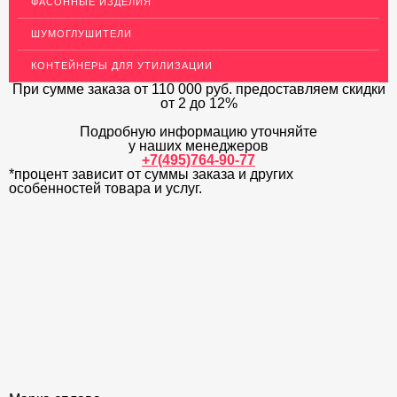
ФАСОННЫЕ ИЗДЕЛИЯ
ДЕКОР НЕРЖАВЕЙКА
ШУМОГЛУШИТЕЛИ
ОГРАЖДЕНИЯ ДЛЯ ЛЕСТНИЦ
КОНТЕЙНЕРЫ ДЛЯ УТИЛИЗАЦИИ
ЭЛЕКТРОДЫ
При сумме заказа
от 110 000 руб.
предоставляем скидки
от 2 до 12%
ДЕКОРАТИВНЫЙ УГОЛОК
Подробную информацию уточняйте
у наших менеджеров
МЕТАЛЛИЧЕСКИЕ ПОРОГИ НАПОЛЬНЫЕ (ДЛЯ ПОЛА),
РАСКЛАДКА, ПЛИНТУС
+7(495)764-90-77
*процент зависит от суммы заказа и других
особенностей товара и услуг.
ПОТОЛКИ
АКЦИИ
НЕДОРОГОЙ МЕТАЛЛОПРОКАТ