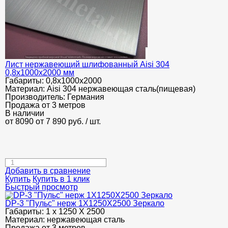
Лист нержавеющий шлифованный Aisi 304
0,8х1000х2000 мм
Габариты:
0,8х1000х2000
Материал:
Aisi 304 нержавеющая сталь(пищевая)
Производитель:
Германия
Продажа от 3 метров
В наличии
от 8090
от 7 890
руб.
/ шт.
Добавить в сравнение
Купить
Купить в 1 клик
Быстрый просмотр
DP-3 "Пульс" нерж 1Х1250Х2500 Зеркало
Габариты:
1 х 1250 Х 2500
Материал:
нержавеющая сталь
Продажа от 3 метров