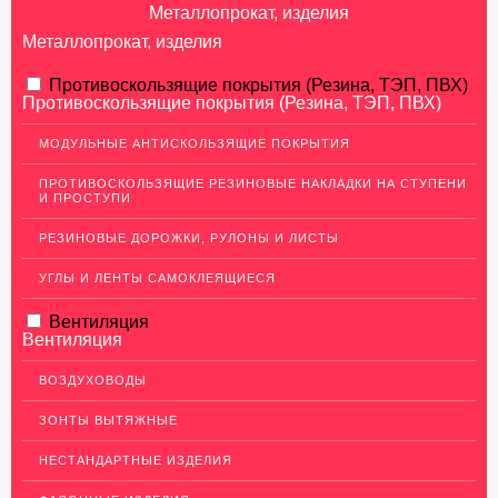
Металлопрокат, изделия
Металлопрокат, изделия
АЛЮМИНИЕВЫЙ ПРОКАТ
Противоскользящие покрытия (Резина, ТЭП, ПВХ)
Противоскользящие покрытия (Резина, ТЭП, ПВХ)
НЕРЖАВЕЮЩАЯ СТАЛЬ
МОДУЛЬНЫЕ АНТИСКОЛЬЗЯЩИЕ ПОКРЫТИЯ
Нержавеющие листы
ПРОТИВОСКОЛЬЗЯЩИЕ РЕЗИНОВЫЕ НАКЛАДКИ НА СТУПЕНИ
Уголки из нержавеющей стали
И ПРОСТУПИ
Пруток (круг) из нержавеющей стали
РЕЗИНОВЫЕ ДОРОЖКИ, РУЛОНЫ И ЛИСТЫ
Полоса из нержавейки
УГЛЫ И ЛЕНТЫ САМОКЛЕЯЩИЕСЯ
Нержавеющие трубы
Вентиляция
ПВЛ-листы
Вентиляция
Швеллер (профиль) нержавеющий
ВОЗДУХОВОДЫ
Сетка из нержавейки
ЗОНТЫ ВЫТЯЖНЫЕ
МЕДНЫЙ ПРОКАТ
НЕСТАНДАРТНЫЕ ИЗДЕЛИЯ
ЛАТУННЫЙ ПРОКАТ