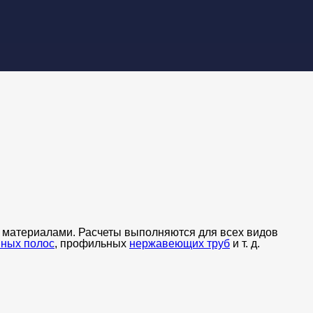
:
и материалами. Расчеты выполняются для всех видов
нных полос
, профильных
нержавеющих труб
и т. д.