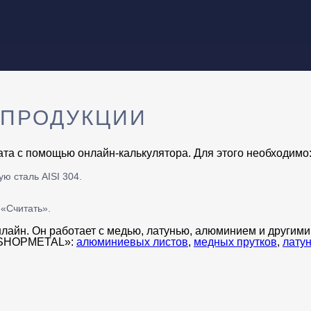
ОПРОДУКЦИИ
та с помощью онлайн-калькулятора. Для этого необходимо
ю сталь AISI 304.
 «Считать».
нлайн. Он работает с медью, латунью, алюминием и другим
 «SHOPMETAL»:
алюминиевых листов
,
медных прутков
,
лату