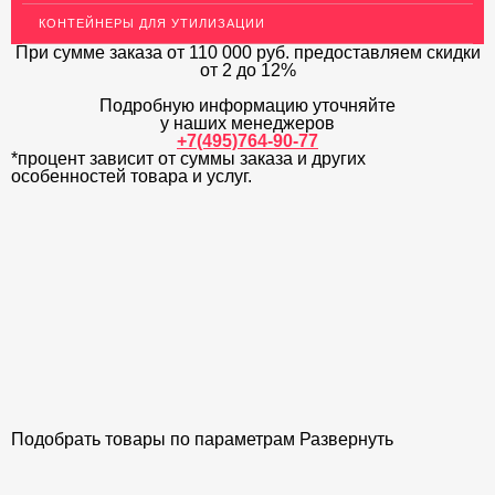
КОНТЕЙНЕРЫ ДЛЯ УТИЛИЗАЦИИ
ЛАТУННЫЙ ПРОКАТ
При сумме заказа
от 110 000 руб.
предоставляем скидки
ДЕКОР НЕРЖАВЕЙКА
от 2 до 12%
Подробную информацию уточняйте
ОГРАЖДЕНИЯ ДЛЯ ЛЕСТНИЦ
у наших менеджеров
+7(495)764-90-77
ЭЛЕКТРОДЫ
*процент зависит от суммы заказа и других
особенностей товара и услуг.
ДЕКОРАТИВНЫЙ УГОЛОК
МЕТАЛЛИЧЕСКИЕ ПОРОГИ НАПОЛЬНЫЕ (ДЛЯ ПОЛА),
РАСКЛАДКА, ПЛИНТУС
ПОТОЛКИ
АКЦИИ
НЕДОРОГОЙ МЕТАЛЛОПРОКАТ
Подобрать товары по параметрам
Развернуть