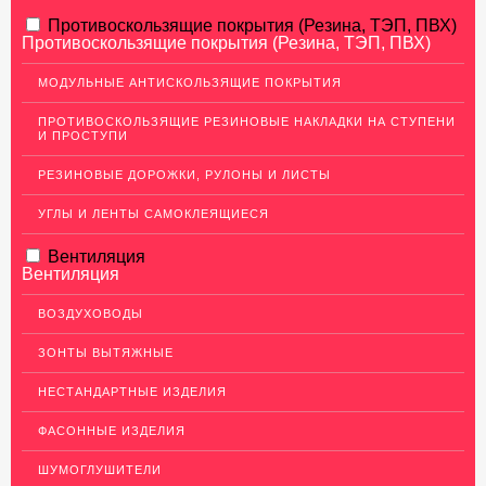
АЛЮМИНИЕВЫЙ ПРОКАТ
Противоскользящие покрытия (Резина, ТЭП, ПВХ)
Противоскользящие покрытия (Резина, ТЭП, ПВХ)
НЕРЖАВЕЮЩАЯ СТАЛЬ
МОДУЛЬНЫЕ АНТИСКОЛЬЗЯЩИЕ ПОКРЫТИЯ
МЕДНЫЙ ПРОКАТ
ПРОТИВОСКОЛЬЗЯЩИЕ РЕЗИНОВЫЕ НАКЛАДКИ НА СТУПЕНИ
И ПРОСТУПИ
Медный лист (листовая медь)
Медная панель
РЕЗИНОВЫЕ ДОРОЖКИ, РУЛОНЫ И ЛИСТЫ
Кровельная медь (медная кровля)
УГЛЫ И ЛЕНТЫ САМОКЛЕЯЩИЕСЯ
Медный (круг) пруток
Вентиляция
Вентиляция
Шины медные
Крепеж из меди
ВОЗДУХОВОДЫ
Медная лента
ЗОНТЫ ВЫТЯЖНЫЕ
Медные трубы
НЕСТАНДАРТНЫЕ ИЗДЕЛИЯ
Сетка медная
ФАСОННЫЕ ИЗДЕЛИЯ
Изделия из Меди
ШУМОГЛУШИТЕЛИ
Кабель, провод медный