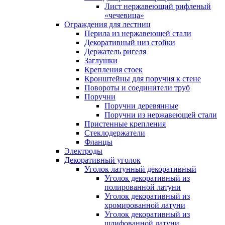
Лист нержавеющий рифленый
«чечевица»
Ограждения для лестниц
Перила из нержавеющей стали
Декоративный низ стойки
Держатель ригеля
Заглушки
Крепления стоек
Кронштейны для поручня к стене
Повороты и соединители труб
Поручни
Поручни деревянные
Поручни из нержавеющей стали
Пристенные крепления
Стеклодержатели
Фланцы
Электроды
Декоративный уголок
Уголок латунный декоративный
Уголок декоративный из
полированной латуни
Уголок декоративный из
хромированной латуни
Уголок декоративный из
шлифованной латуни