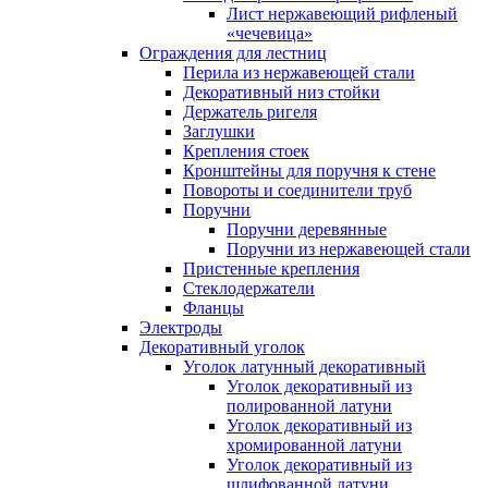
Лист нержавеющий рифленый
«чечевица»
Ограждения для лестниц
Перила из нержавеющей стали
Декоративный низ стойки
Держатель ригеля
Заглушки
Крепления стоек
Кронштейны для поручня к стене
Повороты и соединители труб
Поручни
Поручни деревянные
Поручни из нержавеющей стали
Пристенные крепления
Стеклодержатели
Фланцы
Электроды
Декоративный уголок
Уголок латунный декоративный
Уголок декоративный из
полированной латуни
Уголок декоративный из
хромированной латуни
Уголок декоративный из
шлифованной латуни